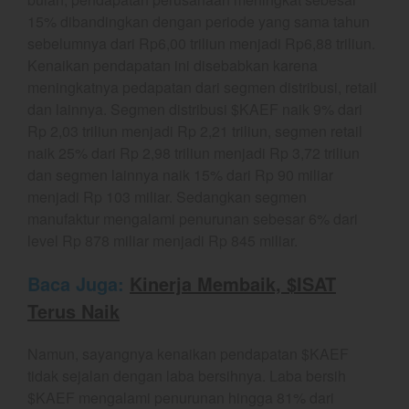
YEF EDU
15% dibandingkan dengan periode yang sama tahun
sebelumnya dari Rp6,00 triliun menjadi Rp6,88 triliun.
Kenaikan pendapatan ini disebabkan karena
meningkatnya pedapatan dari segmen distribusi, retail
YEF Market Update 7 Agustus
dan lainnya. Segmen distribusi $KAEF naik 9% dari
2026
Rp 2,03 triliun menjadi Rp 2,21 triliun, segmen retail
Bullpicks Edisi 6 Agustus 2026:
naik 25% dari Rp 2,98 triliun menjadi Rp 3,72 triliun
$KAQI
dan segmen lainnya naik 15% dari Rp 90 miliar
YEF Market Update 6 Agustus
menjadi Rp 103 miliar. Sedangkan segmen
2026
manufaktur mengalami penurunan sebesar 6% dari
YEF Market Update 5 Agustus
level Rp 878 miliar menjadi Rp 845 miliar.
2026
YEF Market Update 4 Agustus
Baca Juga:
Kinerja Membaik, $ISAT
2026
Terus Naik
Namun, sayangnya kenaikan pendapatan $KAEF
tidak sejalan dengan laba bersihnya. Laba bersih
August 2026
$KAEF mengalami penurunan hingga 81% dari
July 2026