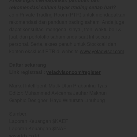
June 2021
rekomendasi saham layak trading setiap hari?
May 2021
Join Private Trading Room (PTR) untuk mendapatkan
April 2021
rekomendasi dan panduan trading saham. Anda juga
March 2021
dapat konsultasi mengenai sinyal, tren, waktu beli &
jual, dan portofolio saham anda saat ini secara
February 2021
personal. Serta, akses penuh untuk Stockcall dan
January 2021
konten eksklusif PTR di website
www.yefadvisor.com
.
December 2020
November 2020
Daftar sekarang
Link registrasi :
yefadvisor.com/register
October 2020
September 2020
Market Intelligent: Mutik Dian Prabaning Tyas
August 2020
Editor: Muhammad Avicenna Jauhar Maknun
Graphic Designer: Hayu Winursita Linuhung
July 2020
June 2020
Sumber:
May 2020
Laporan Keuangan $KAEF
April 2020
Laporan Keuangan $INAF
www.idx.co.id
March 2020