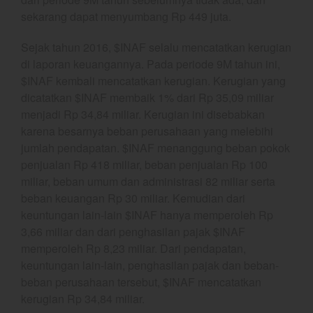
December 2023
sekarang dapat menyumbang Rp 449 juta.
November 2023
Sejak tahun 2016, $INAF selalu mencatatkan kerugian
October 2023
di laporan keuangannya. Pada periode 9M tahun ini,
September 2023
$INAF kembali mencatatkan kerugian. Kerugian yang
August 2023
dicatatkan $INAF membaik 1% dari Rp 35,09 miliar
menjadi Rp 34,84 miliar. Kerugian ini disebabkan
July 2023
karena besarnya beban perusahaan yang melebihi
June 2023
jumlah pendapatan. $INAF menanggung beban pokok
May 2023
penjualan Rp 418 miliar, beban penjualan Rp 100
April 2023
miliar, beban umum dan administrasi 82 miliar serta
March 2023
beban keuangan Rp 30 miliar. Kemudian dari
keuntungan lain-lain $INAF hanya memperoleh Rp
February 2023
3,66 miliar dan dari penghasilan pajak $INAF
January 2023
memperoleh Rp 8,23 miliar. Dari pendapatan,
December 2022
keuntungan lain-lain, penghasilan pajak dan beban-
November 2022
beban perusahaan tersebut, $INAF mencatatkan
kerugian Rp 34,84 miliar.
October 2022