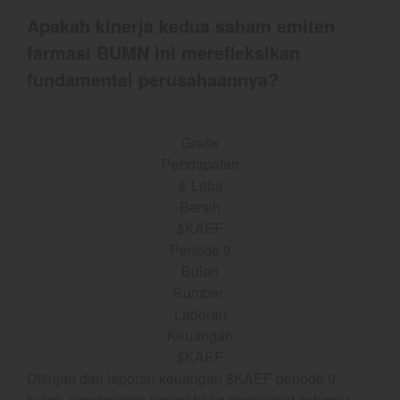
YEF Market Update 5 Agustus
2026
Apakah kinerja kedua saham emiten
YEF Market Update 4 Agustus
farmasi BUMN ini merefleksikan
2026
fundamental perusahaannya?
Grafik
best
Pendapatan
Bulls Hunter Update
& Laba
Finansial
Bersih
General
$KAEF
Periode 9
Insight
Bulan
Investing
Sumber:
Investing Syariah
Laporan
Stocklabs
Keuangan
$KAEF
Trading
Ditinjau dari laporan keuangan $KAEF periode 9
Trading Radar
bulan, pendapatan perusahaan meningkat sebesar