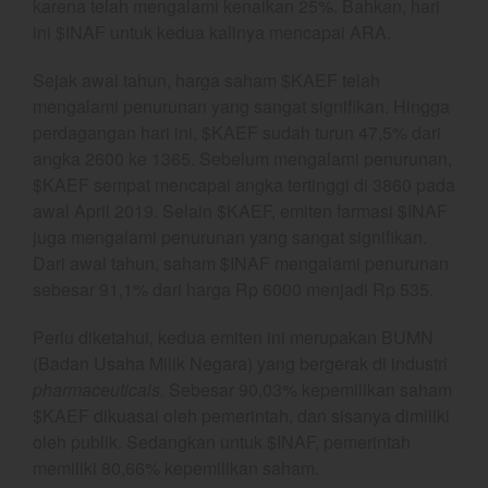
karena telah mengalami kenaikan 25%. Bahkan, hari
Coal
ini $INAF untuk kedua kalinya mencapai ARA.
Gold
Sejak awal tahun, harga saham $KAEF telah
Crude Oil
mengalami penurunan yang sangat signifikan. Hingga
Dashboard
perdagangan hari ini, $KAEF sudah turun 47,5% dari
angka 2600 ke 1365. Sebelum mengalami penurunan,
$KAEF sempat mencapai angka tertinggi di 3860 pada
awal April 2019. Selain $KAEF, emiten farmasi $INAF
juga mengalami penurunan yang sangat signifikan.
Dari awal tahun, saham $INAF mengalami penurunan
sebesar 91,1% dari harga Rp 6000 menjadi Rp 535.
YEF Market Update 7 Agustus
Perlu diketahui, kedua emiten ini merupakan BUMN
2026
(Badan Usaha Milik Negara) yang bergerak di industri
Bullpicks Edisi 6 Agustus 2026:
pharmaceuticals.
Sebesar 90,03% kepemilikan saham
$KAQI
$KAEF dikuasai oleh pemerintah, dan sisanya dimiliki
YEF Market Update 6 Agustus
oleh publik. Sedangkan untuk $INAF, pemerintah
2026
memiliki 80,66% kepemilikan saham.