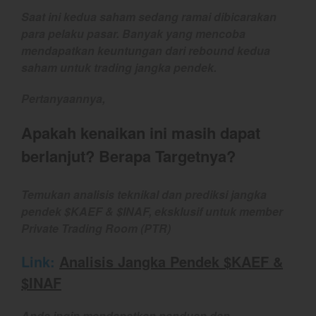
September 2022
Saat ini kedua saham sedang ramai dibicarakan
August 2022
para pelaku pasar. Banyak yang mencoba
July 2022
mendapatkan keuntungan dari rebound kedua
saham untuk trading jangka pendek.
June 2022
May 2022
Pertanyaannya,
April 2022
Apakah kenaikan ini masih dapat
March 2022
February 2022
berlanjut? Berapa Targetnya?
January 2022
December 2021
Temukan analisis teknikal dan prediksi jangka
pendek $KAEF & $INAF, eksklusif untuk member
November 2021
Private Trading Room (PTR)
October 2021
September 2021
Link:
Analisis Jangka Pendek $KAEF &
August 2021
$INAF
July 2021
Anda ingin mendapatkan panduan dan