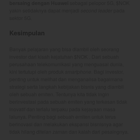
bersaing dengan Huawei
sebagai pelopor 5G, $NOK
March 2020
yakin setidaknya dapat menjadi
second leader
pada
February 2020
sektor 5G.
January 2020
Kesimpulan
December 2019
November 2019
Banyak pelajaran yang bisa diambil oleh seorang
October 2019
investor dari kisah kejatuhan $NOK . Dari sebuah
September 2019
perusahaan telekomunikasi yang menguasai dunia,
August 2019
kini tertutupi oleh produk
smartphone
. Bagi investor,
penting untuk melihat dan menganalisa bagaimana
strategi serta langkah kebijakan bisnis yang diambil
oleh sebuah emiten. Tentunya kita tidak ingin
YEF Market Update 7 Agustus
berinvestasi pada sebuah emiten yang terkesan tidak
2026
inovatif dan terlalu terpaku pada kejayaan masa
Bullpicks Edisi 6 Agustus 2026:
lalunya. Penting bagi sebuah emiten untuk terus
$KAQI
berinovasi dan melakukan ekspansi bisnisnya agar
YEF Market Update 6 Agustus
tidak hilang ditelan zaman dan kalah dari pesaingnya.
2026