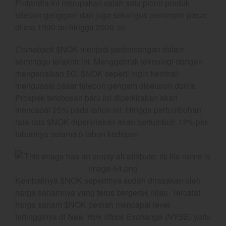
Finlandia ini merupakan salah satu pionir produk
Chart
telepon genggam dan juga sekaligus pemimpin pasar
Coal
di era 1990-an hingga 2000-an.
Gold
Crude Oil
Comeback
$NOK menjadi perbincangan dalam
seminggu terakhir ini. Menggebrak teknologi dengan
Dashboard
mengenalkan 5G, $NOK seperti ingin kembali
menguasai pasar telepon gengam diseluruh dunia.
Prospek terobosan baru ini diperkirakan akan
mencapai 25% pada tahun ini. Hingga pertumbuhan
rata-rata $NOK diperkirakan akan bertumbuh 13% per-
tahunnya selama 5 tahun kedepan.
YEF Market Update 7 Agustus
2026
Kembalinya $NOK sepertinya sudah dirasakan oleh
Bullpicks Edisi 6 Agustus 2026:
harga sahamnya yang terus bergerak hijau. Tercatat
$KAQI
harga saham $NOK pernah mencapai level
YEF Market Update 6 Agustus
tertingginya di
New York Stock Exchange (NYSE)
yaitu
2026