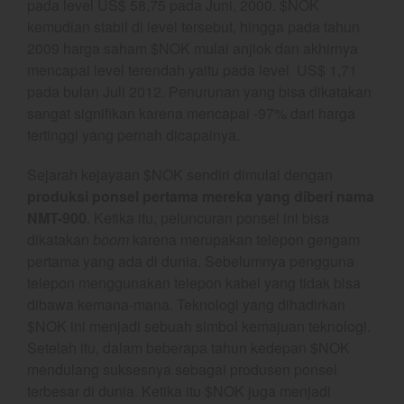
pada level US$ 58,75 pada Juni, 2000. $NOK
YEF Market Update 5 Agustus
kemudian stabil di level tersebut, hingga pada tahun
2026
2009 harga saham $NOK mulai anjlok dan akhirnya
YEF Market Update 4 Agustus
mencapai level terendah yaitu pada level US$ 1,71
2026
pada bulan Juli 2012. Penurunan yang bisa dikatakan
sangat signifikan karena mencapai -97% dari harga
tertinggi yang pernah dicapainya.
best
Sejarah kejayaan $NOK sendiri dimulai dengan
Bulls Hunter Update
produksi ponsel pertama mereka yang diberi nama
NMT-900
. Ketika itu, peluncuran ponsel ini bisa
Finansial
dikatakan
boom
karena merupakan telepon gengam
General
pertama yang ada di dunia. Sebelumnya pengguna
Insight
telepon menggunakan telepon kabel yang tidak bisa
Investing
dibawa kemana-mana. Teknologi yang dihadirkan
$NOK ini menjadi sebuah simbol kemajuan teknologi.
Investing Syariah
Setelah itu, dalam beberapa tahun kedepan $NOK
Stocklabs
mendulang suksesnya sebagai produsen ponsel
Trading
terbesar di dunia. Ketika itu $NOK juga menjadi