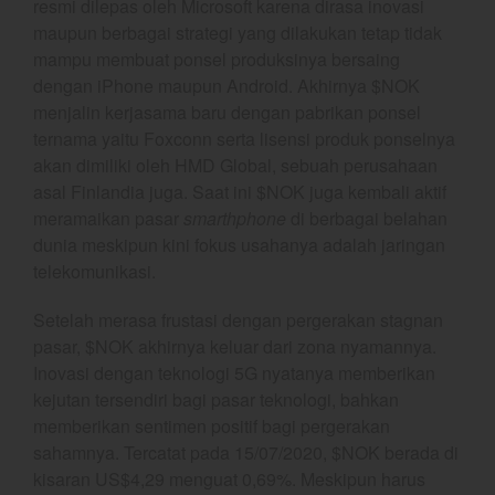
resmi dilepas oleh Microsoft karena dirasa inovasi
June 2021
maupun berbagai strategi yang dilakukan tetap tidak
mampu membuat ponsel produksinya bersaing
May 2021
dengan iPhone maupun Android. Akhirnya $NOK
April 2021
menjalin kerjasama baru dengan pabrikan ponsel
March 2021
ternama yaitu Foxconn serta lisensi produk ponselnya
February 2021
akan dimiliki oleh HMD Global, sebuah perusahaan
January 2021
asal Finlandia juga. Saat ini $NOK juga kembali aktif
meramaikan pasar
smarthphone
di berbagai belahan
December 2020
dunia meskipun kini fokus usahanya adalah jaringan
November 2020
telekomunikasi.
October 2020
Setelah merasa frustasi dengan pergerakan stagnan
September 2020
pasar, $NOK akhirnya keluar dari zona nyamannya.
August 2020
Inovasi dengan teknologi 5G nyatanya memberikan
July 2020
kejutan tersendiri bagi pasar teknologi, bahkan
June 2020
memberikan sentimen positif bagi pergerakan
May 2020
sahamnya. Tercatat pada 15/07/2020, $NOK berada di
kisaran US$4,29 menguat 0,69%. Meskipun harus
April 2020