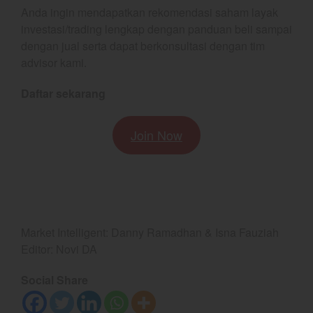
Anda ingin mendapatkan rekomendasi saham layak
YEF Market Update 5 Agustus
2026
investasi/trading lengkap dengan panduan beli sampai
dengan jual serta dapat berkonsultasi dengan tim
YEF Market Update 4 Agustus
2026
advisor kami.
Daftar sekarang
Join Now
Market Intelligent: Danny Ramadhan & Isna Fauziah
Editor: Novi DA
Social Share