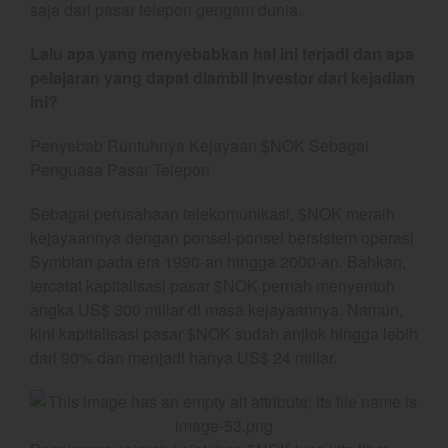
saja dari pasar telepon gengam dunia.
July 2026
June 2026
Lalu apa yang menyebabkan hal ini terjadi dan apa
pelajaran yang dapat diambil investor dari kejadian
May 2026
ini?
April 2026
March 2026
Penyebab Runtuhnya Kejayaan $NOK Sebagai
February 2026
Penguasa Pasar Telepon
January 2026
Sebagai perusahaan telekomunikasi, $NOK meraih
December 2025
kejayaannya dengan ponsel-ponsel bersistem operasi
November 2025
Symbian pada era 1990-an hingga 2000-an. Bahkan,
tercatat kapitalisasi pasar $NOK pernah menyentuh
October 2025
angka US$ 300 miliar di masa kejayaannya. Namun,
September 2025
kini kapitalisasi pasar $NOK sudah anjlok hingga lebih
August 2025
dari 90% dan menjadi hanya US$ 24 miliar.
July 2025
June 2025
May 2025