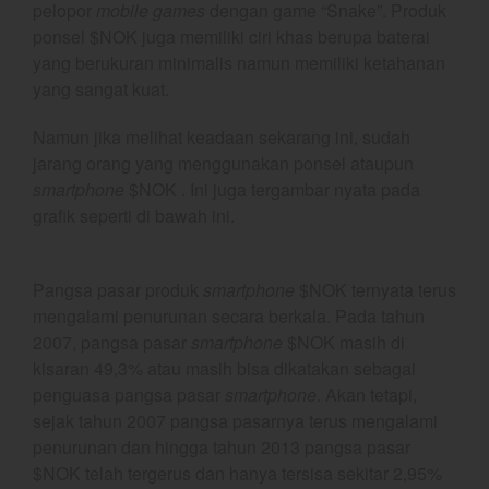
Trading Radar
pelopor
mobile games
dengan game “Snake”. Produk
ponsel $NOK juga memiliki ciri khas berupa baterai
YEF EDU
yang berukuran minimalis namun memiliki ketahanan
yang sangat kuat.
Namun jika melihat keadaan sekarang ini, sudah
YEF Market Update 7 Agustus
2026
jarang orang yang menggunakan ponsel ataupun
smartphone
$NOK . Ini juga tergambar nyata pada
Bullpicks Edisi 6 Agustus 2026:
$KAQI
grafik seperti di bawah ini.
YEF Market Update 6 Agustus
2026
Pangsa pasar produk
smartphone
$NOK ternyata terus
YEF Market Update 5 Agustus
mengalami penurunan secara berkala. Pada tahun
2026
2007, pangsa pasar
smartphone
$NOK masih di
YEF Market Update 4 Agustus
kisaran 49,3% atau masih bisa dikatakan sebagai
2026
penguasa pangsa pasar
smartphone
. Akan tetapi,
sejak tahun 2007 pangsa pasarnya terus mengalami
penurunan dan hingga tahun 2013 pangsa pasar
$NOK telah tergerus dan hanya tersisa sekitar 2,95%
August 2026