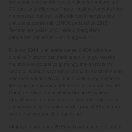
October 2022
kerjasama dengan Microsoft untuk mengembangkan
OS baru yaitu Windows Phone. Hasilnya ternyata tidak
September 2022
memuaskan, bahkan ketika Microsoft mengakuisisi
August 2022
unit usaha ponsel milik $NOK pada tahun
2013
.
July 2022
Tercatat penjualan $NOK selalu mengalami
June 2022
penurunan dari tahun 2011 hingga 2014.
May 2022
Di tahun
2014
, unit usaha ponsel $NOK akhirnya
April 2022
dijual ke Microsoft dan pada tahun ini juga, mereka
March 2022
meluncurkan ponsel yang menggunakan platform
February 2022
Android. Namun, sayangnya usaha ini masih terkesan
setengah hati dan $NOK masih sedikit arogan karena
January 2022
tidak sepenuhnya memanfaatkan fitur Android seperti
December 2021
Google Service termasuk fitur Google Playstore.
November 2021
Alhasil ponsel produksi mereka kembali tidak laku di
October 2021
pasaran dan tertekan oleh produk-produk iPhone dan
September 2021
Android yang semakin digandrungi.
August 2021
Akhirnya, pada tahun
2016
unit usaha ponsel tersebut
July 2021