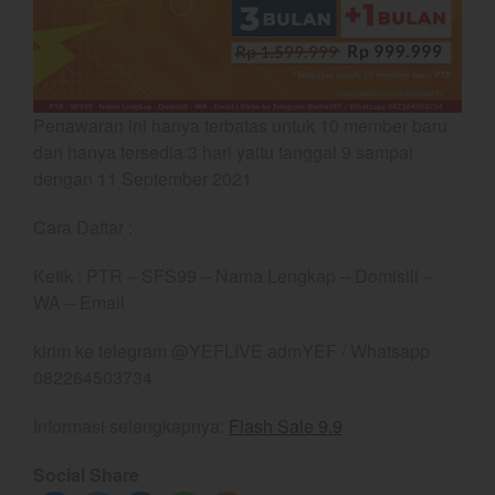
August 2022
July 2022
June 2022
Penawaran ini hanya terbatas untuk 10 member baru
May 2022
dan hanya tersedia 3 hari yaitu tanggal 9 sampai
April 2022
dengan 11 September 2021
March 2022
February 2022
Cara Daftar :
January 2022
Ketik : PTR – SFS99 – Nama Lengkap – Domisili –
December 2021
WA – Email
November 2021
kirim ke telegram @YEFLIVE admYEF / Whatsapp
October 2021
082264503734
September 2021
August 2021
Informasi selengkapnya:
Flash Sale 9.9
July 2021
Social Share
June 2021