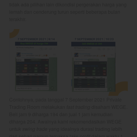
tidak ada pilihan lain dikondisi pergerakan harga yang
lemah dan cenderung turun seperti beberapa bulan
terakhir.
Bullpicks Edisi 6 Agustus 2026:
$KAQI
YEF Market Update 6 Agustus
2026
YEF Market Update 5 Agustus
2026
YEF Market Update 4 Agustus
2026
Update Stockpicks Edisi 10
Maret 2026 PIRS
Contohnya, pada tanggal 7 September 2021 Private
Trading Room melakukan
fast trading
disaham WEGE.
Beli jam 9 diharga 194 dan jual 1 jam kemudian
diharga 204. Awalnya kami rekomendasikan WEGE
August 2026
untuk
swing trade
yang idealnya durasi trading lebih
July 2026
dari sehari namun terpaksa
take profit
dalam waktu 1