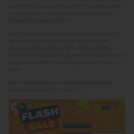
December 2023
apabila IHSG sudah
strong bullish.
Trader harus bisa
November 2023
menyesuaikan kondisi pasar dengan menerapkan
October 2023
strategi trading yang dinamis
September 2023
Ingin mendapatkan panduan trading lengkap seperti
August 2023
rekomendasi saham layak trading, instruksi beli
July 2023
sampai dengan jual serta konsultasi dengan tim
June 2023
advisor yang berpengalaman dilengkapi sistem trading
yang sudah terbukti mampu mengalahkan kinerja
May 2023
pasar
April 2023
March 2023
Join Private trading room dengan memanfaatkan
February 2023
penawaran spesial Flash Sale 9.9
January 2023
December 2022
November 2022
October 2022
September 2022