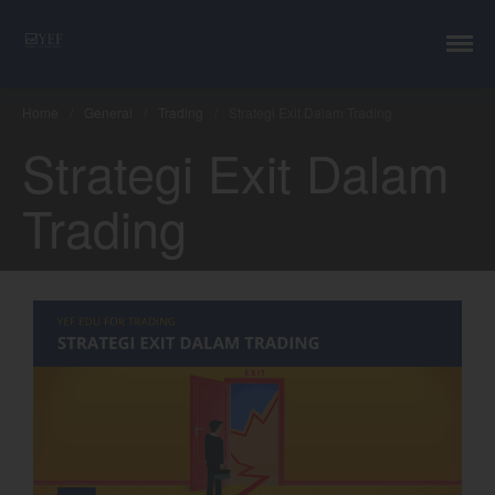
YEF Advisor
Professional Trading Consultant
Home
/
General
/
Trading
/
Strategi Exit Dalam Trading
Strategi Exit Dalam
Layanan
YEF Edu
Trading
YEF Blog
General
Trading
Investing
Investing Syariah
FAQ
Tentang kami
Login
Chart