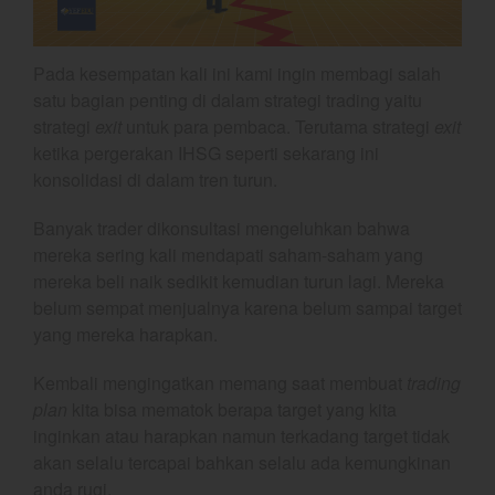
Coal
Gold
Crude Oil
Pada kesempatan kali ini kami ingin membagi salah
Dashboard
satu bagian penting di dalam strategi trading yaitu
strategi
exit
untuk para pembaca. Terutama strategi
exit
ketika pergerakan IHSG seperti sekarang ini
konsolidasi di dalam tren turun.
Banyak trader dikonsultasi mengeluhkan bahwa
mereka sering kali mendapati saham-saham yang
mereka beli naik sedikit kemudian turun lagi. Mereka
belum sempat menjualnya karena belum sampai target
Bullpicks Edisi 6 Agustus 2026:
yang mereka harapkan.
$KAQI
YEF Market Update 6 Agustus
Kembali mengingatkan memang saat membuat
trading
2026
plan
kita bisa mematok berapa target yang kita
YEF Market Update 5 Agustus
inginkan atau harapkan namun terkadang target tidak
2026
akan selalu tercapai bahkan selalu ada kemungkinan
YEF Market Update 4 Agustus
anda rugi.