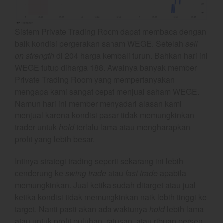
March 2025
February 2025
Sistem Private Trading Room dapat membaca dengan
January 2025
baik kondisi pergerakan saham WEGE. Setelah
sell
December 2024
on strength
di 204 harga kembali turun. Bahkan hari ini
November 2024
WEGE tutup diharga 188. Awalnya banyak member
October 2024
Private Trading Room yang mempertanyakan
mengapa kami sangat cepat menjual saham WEGE.
September 2024
Namun hari ini member menyadari alasan kami
August 2024
menjual karena kondisi pasar tidak memungkinkan
July 2024
trader untuk
hold
terlalu lama atau mengharapkan
June 2024
profit yang lebih besar.
May 2024
Intinya strategi trading seperti sekarang ini lebih
April 2024
cenderung ke
swing trade
atau
fast trade
apabila
March 2024
memungkinkan. Jual ketika sudah ditarget atau jual
February 2024
ketika kondisi tidak memungkinkan naik lebih tinggi ke
target. Nanti pasti akan ada waktunya
hold
lebih lama
January 2024
atau untuk profit puluhan, ratusan, atau ribuan persen