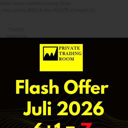
ebagai acuan
resistance
yang dituju.
ada chart saham $BBCA dan $UNVR di bawah ini:
Contoh
resistance
di saham
uptrend
($BBCA)
Contoh
resistance
di saham
downtrend
($UNVR)
tracement
igunakan untuk menentukan
resistance
, dengan