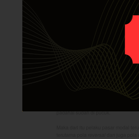
menggunakan level-level yang biasa 
Untuk mencari
resistance
mengguna
puncak tertinggi sebelumnya menuju 
bisa perhatikan gambar di bawah ini.
2. Mengetahui Akhir dari T
Salah satu yang menyebabkan banyak
memburu harga saham yang naik teru
padahal sudah di pucuk.
Maka dari itu pelaku pasar modal teru
terutama pola
reversal
dan juga pola 