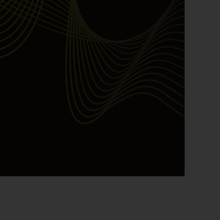
YEF Market Update 7 Agustus
2026
Bullpicks Edisi 6 Agustus 2026:
$KAQI
YEF Market Update 6 Agustus
2026
YEF Market Update 5 Agustus
2026
YEF Market Update 4 Agustus
2026
August 2026
July 2026
June 2026