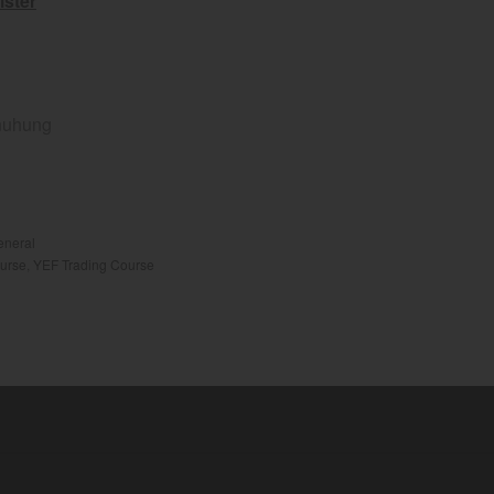
ister
inuhung
eneral
ourse
,
YEF Trading Course