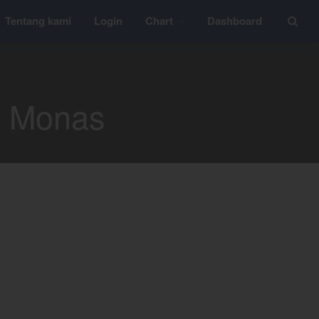
Tentang kami
Login
Chart
Dashboard
Layanan
i Monas
YEF Edu
YEF Blog
General
Trading
Investing
Investing Syariah
FAQ
Tentang kami
Login
Chart
Coal