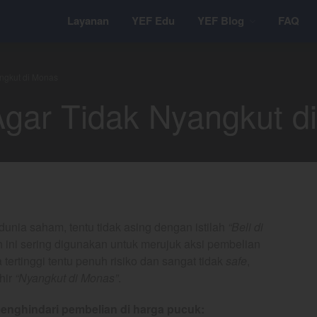
Layanan
YEF Edu
YEF Blog
FAQ
ngkut di Monas
gar Tidak Nyangkut d
dunia saham, tentu tidak asing dengan istilah
“Beli di
ah ini sering digunakan untuk merujuk aksi pembelian
a tertinggi tentu penuh risiko dan sangat tidak
safe
,
khir
“Nyangkut di Monas”
.
k menghindari pembelian di harga pucuk: