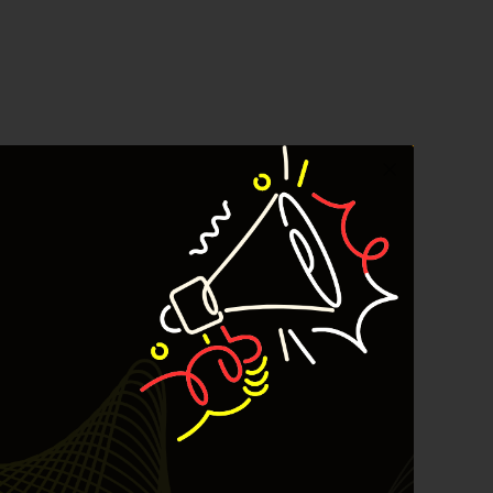
YEF Market Update 4 Agustus
2026
best
Bulls Hunter Update
Finansial
General
Insight
Investing
Investing Syariah
Stocklabs
Trading
Trading Radar
YEF EDU