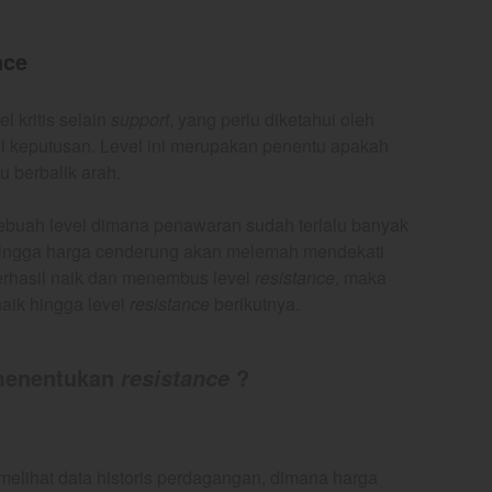
nce
l kritis selain
support
, yang perlu diketahui oleh
 keputusan. Level ini merupakan penentu apakah
 berbalik arah.
sebuah level dimana penawaran sudah terlalu banyak
hingga harga cenderung akan melemah mendekati
berhasil naik dan menembus level
resistance
, maka
naik hingga level
resistance
berikutnya.
 menentukan
?
resistance
elihat data historis perdagangan, dimana harga