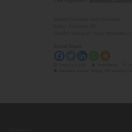
Link registrasi :
yefadvisor.com/reg
Market Educator: Jack Darmono
Editor: Avicenna JM
Graphic Designer: Hayu Winursita L
Social Share
February 6, 2020
Yusuf Efendi
G
Education
,
Saham
,
Trading
,
YEF Investing C
YEF Advisor ©