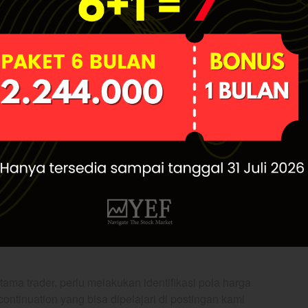
digunakan seperti level 50,0% dan level 61,8%.
kan
tools Fibonacci
ini dapat dengan menarik titik dari
lembah terendah berikutnya. Untuk lebih jelasnya
Fibonacci
Retracement
$HMSP
ren Naik dengan Pola-Pola
Candlestick
 pelaku pasar modal beli di harga pucuk adalah
s dengan harapan harga masih akan berlanjut naik,
tama trader, perlu melakukan identifikasi pola harga
continuation yang bisa dipelajari di postingan kami