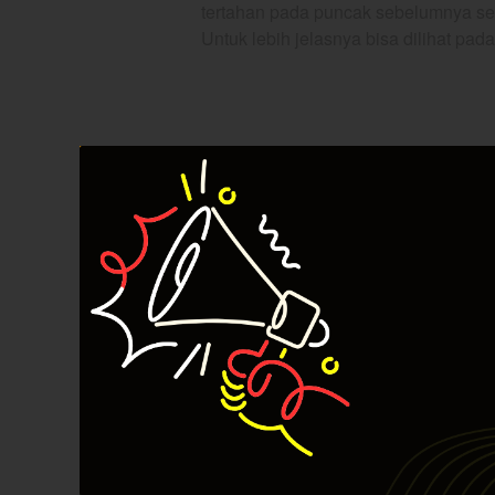
tertahan pada puncak sebelumnya s
Untuk lebih jelasnya bisa dilihat p
Menggunakan Tools
Fibonacci Re
Fibonacci Retracement
juga dapat d