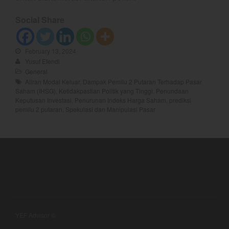
February 2025
January 2025
Social Share
December 2024
November 2024
February 13, 2024
Yusuf Efendi
October 2024
General
September 2024
Aliran Modal Keluar
,
Dampak Pemilu 2 Putaran Terhadap Pasar
Saham (IHSG)
,
Ketidakpastian Politik yang Tinggi
,
Penundaan
August 2024
Keputusan Investasi
,
Penurunan Indeks Harga Saham
,
prediksi
July 2024
pemilu 2 putaran
,
Spekulasi dan Manipulasi Pasar
June 2024
May 2024
April 2024
March 2024
February 2024
January 2024
December 2023
YEF Advisor ©