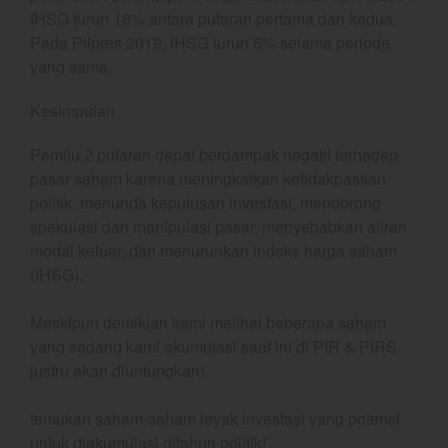
May 2026
IHSG turun 18% antara putaran pertama dan kedua.
Pada Pilpres 2019, IHSG turun 5% selama periode
April 2026
yang sama.
March 2026
February 2026
Kesimpulan
January 2026
Pemilu 2 putaran dapat berdampak negatif terhadap
December 2025
pasar saham karena meningkatkan ketidakpastian
November 2025
politik, menunda keputusan investasi, mendorong
October 2025
spekulasi dan manipulasi pasar, menyebabkan aliran
September 2025
modal keluar, dan menurunkan indeks harga saham
(IHSG).
August 2025
July 2025
Meskipun demikian kami melihat beberapa saham
June 2025
yang sedang kami akumulasi saat ini di PIR & PIRS
May 2025
justru akan diuntungkan!
April 2025
temukan saham-saham layak investasi yang potensi
March 2025
untuk diakumulasi ditahun politik!