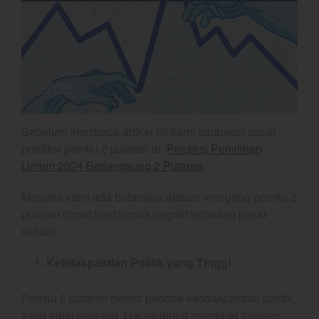
Gold
Crude Oil
Dashboard
Sebelum membaca artikel ini kami sarankan dasar
prediksi pemilu 2 putaran di :
Prediksi Pemilihan
Umum 2024 Berlangsung 2 Putaran
YEF Market Update 7 Agustus
Menurut kami ada beberapa alasan mengapa pemilu 2
2026
putaran dapat berdampak negatif terhadap pasar
Bullpicks Edisi 6 Agustus 2026:
saham:
$KAQI
YEF Market Update 6 Agustus
Ketidakpastian Politik yang Tinggi
2026
YEF Market Update 5 Agustus
Pemilu 2 putaran berarti periode ketidakpastian politik
2026
yang lebih panjang. Hal ini dapat membuat investor