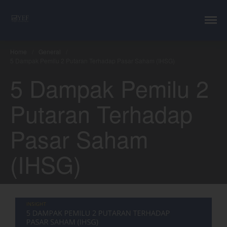
YEF Advisor
Professional Trading Consultant
Home
/
General
/
Layanan
5 Dampak Pemilu 2 Putaran Terhadap Pasar Saham (IHSG)
YEF Edu
5 Dampak Pemilu 2
YEF Blog
General
Putaran Terhadap
Trading
Pasar Saham
Investing
Investing Syariah
(IHSG)
FAQ
Tentang kami
Login
Chart
Coal