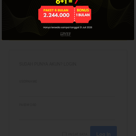
2026
Artikel ini hanya tersedia bagi pengguna
terdaftar. Jika Anda sudah punya akun, silakan
login.
best
Bulls Hunter Update
Finansial
General
SUDAH PUNYA AKUN? LOGIN.
Insight
Investing
USERNAME
Investing Syariah
Stocklabs
Trading
PASSWORD
Trading Radar
YEF EDU
INGAT SAYA