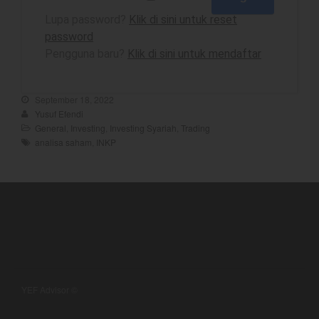
Lupa password?
Klik di sini untuk reset
YEF Market Update 10 Agustus
password
2026
Pengguna baru?
Klik di sini untuk mendaftar
YEF Market Update 7 Agustus
2026
Bullpicks Edisi 6 Agustus 2026:
September 18, 2022
$KAQI
Yusuf Efendi
General
,
Investing
,
Investing Syariah
,
Trading
YEF Market Update 6 Agustus
analisa saham
,
INKP
2026
YEF Market Update 5 Agustus
2026
August 2026
July 2026
YEF Advisor ©
June 2026
May 2026