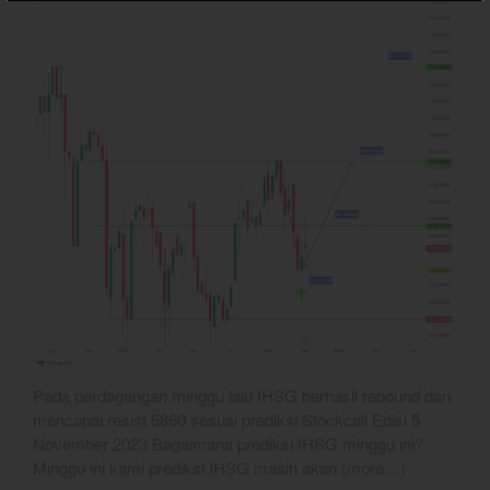
January 2024
December 2023
November 2023
October 2023
September 2023
August 2023
July 2023
June 2023
May 2023
April 2023
March 2023
February 2023
January 2023
Pada perdagangan minggu lalu IHSG berhasil rebound dan
mencapai resist 5860 sesuai prediksi Stockcall Edisi 5
December 2022
November 2023 Bagaimana prediksi IHSG minggu ini?
November 2022
Minggu ini kami prediksi IHSG masih akan (more…)
October 2022