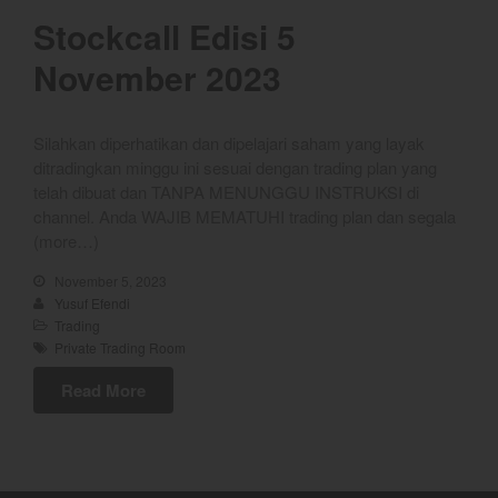
YEF Market Update 6 Agustus
Stockcall Edisi 5
2026
November 2023
YEF Market Update 5 Agustus
2026
Silahkan diperhatikan dan dipelajari saham yang layak
ditradingkan minggu ini sesuai dengan trading plan yang
telah dibuat dan TANPA MENUNGGU INSTRUKSI di
channel. Anda WAJIB MEMATUHI trading plan dan segala
(more…)
November 5, 2023
Yusuf Efendi
Trading
Private Trading Room
Read More