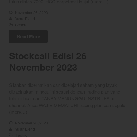
tutup diatas 7000 IHSG berpotensi lanjut (more…)
Chart
Coal
November 26, 2023
Yusuf Efendi
Gold
General
Crude Oil
Dashboard
Read More
Stockcall Edisi 26
November 2023
Silahkan diperhatikan dan dipelajari saham yang layak
ditradingkan minggu ini sesuai dengan trading plan yang
YEF Market Update 10 Agustus
telah dibuat dan TANPA MENUNGGU INSTRUKSI di
2026
channel. Anda WAJIB MEMATUHI trading plan dan segala
(more…)
YEF Market Update 7 Agustus
2026
November 26, 2023
Bullpicks Edisi 6 Agustus 2026:
Yusuf Efendi
$KAQI
Trading