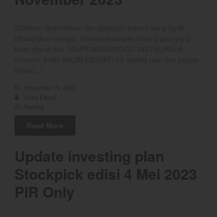
July 2026
June 2026
Silahkan diperhatikan dan dipelajari saham yang layak
May 2026
ditradingkan minggu ini sesuai dengan trading plan yang
telah dibuat dan TANPA MENUNGGU INSTRUKSI di
April 2026
channel. Anda WAJIB MEMATUHI trading plan dan segala
March 2026
(more…)
February 2026
November 19, 2023
January 2026
Yusuf Efendi
December 2025
Trading
November 2025
Read More
October 2025
September 2025
Update investing plan
August 2025
Stockpick edisi 4 Mei 2023
July 2025
PIR Only
June 2025
May 2025