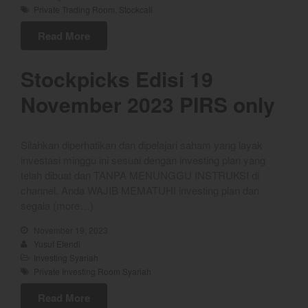
Private Trading Room
,
Stockcall
YEF Market Update 6 Agustus
2026
Read More
YEF Market Update 5 Agustus
2026
Stockpicks Edisi 19
November 2023 PIRS only
best
Silahkan diperhatikan dan dipelajari saham yang layak
Bulls Hunter Update
investasi minggu ini sesuai dengan investing plan yang
Finansial
telah dibuat dan TANPA MENUNGGU INSTRUKSI di
General
channel. Anda WAJIB MEMATUHI investing plan dan
segala (more…)
Insight
Investing
November 19, 2023
Yusuf Efendi
Investing Syariah
Investing Syariah
Stocklabs
Private Investing Room Syariah
Trading
Read More
Trading Radar