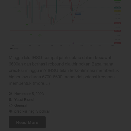
March 2020
February 2020
January 2020
December 2019
November 2019
October 2019
September 2019
Minggu lalu IHSG sempat jatuh cukup dalam kebawah
6600an dan berhasil rebound diakhir pekan Bagaimana
August 2019
prediksi minggu ini? IHSG telah terkonfirmasi membentuk
higher low diarea 6700-6600 menandai potensi kedepan
membentuk (more…)
YEF Market Update 10 Agustus
November 5, 2023
2026
Yusuf Efendi
General
YEF Market Update 7 Agustus
prediksi ihsg
,
Stockcall
2026
Bullpicks Edisi 6 Agustus 2026:
Read More
$KAQI