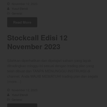
November 12, 2023
September 2022
Yusuf Efendi
August 2022
General
July 2022
Read More
June 2022
May 2022
Stockcall Edisi 12
April 2022
November 2023
March 2022
February 2022
Silahkan diperhatikan dan dipelajari saham yang layak
January 2022
ditradingkan minggu ini sesuai dengan trading plan yang
December 2021
telah dibuat dan TANPA MENUNGGU INSTRUKSI di
channel. Anda WAJIB MEMATUHI trading plan dan segala
November 2021
(more…)
October 2021
November 12, 2023
September 2021
Yusuf Efendi
August 2021
General
July 2021