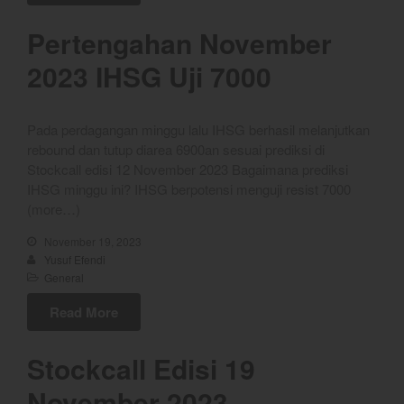
YEF EDU
Pertengahan November
2023 IHSG Uji 7000
YEF Market Update 10 Agustus
2026
Pada perdagangan minggu lalu IHSG berhasil melanjutkan
rebound dan tutup diarea 6900an sesuai prediksi di
YEF Market Update 7 Agustus
Stockcall edisi 12 November 2023 Bagaimana prediksi
2026
IHSG minggu ini? IHSG berpotensi menguji resist 7000
Bullpicks Edisi 6 Agustus 2026:
(more…)
$KAQI
November 19, 2023
YEF Market Update 6 Agustus
Yusuf Efendi
2026
General
YEF Market Update 5 Agustus
2026
Read More
Stockcall Edisi 19
August 2026
November 2023