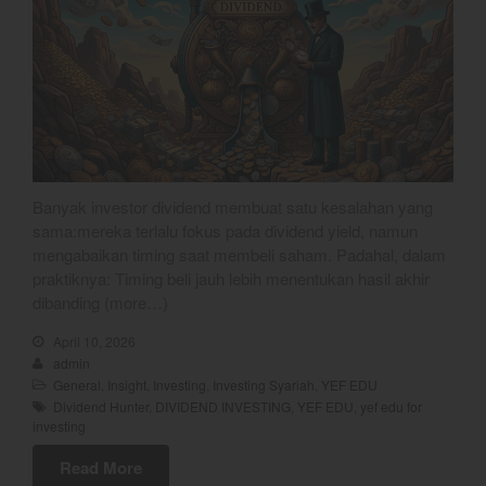
May 2025
April 2025
March 2025
February 2025
January 2025
December 2024
Banyak investor dividend membuat satu kesalahan yang
November 2024
sama:mereka terlalu fokus pada dividend yield, namun
mengabaikan timing saat membeli saham. Padahal, dalam
October 2024
praktiknya: Timing beli jauh lebih menentukan hasil akhir
September 2024
dibanding (more…)
August 2024
April 10, 2026
July 2024
admin
June 2024
General
,
Insight
,
Investing
,
Investing Syariah
,
YEF EDU
Dividend Hunter
,
DIVIDEND INVESTING
,
YEF EDU
,
yef edu for
May 2024
investing
April 2024
Read More
March 2024