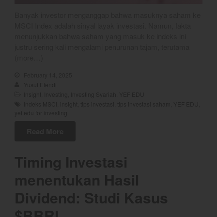
Banyak investor menganggap bahwa masuknya saham ke
MSCI Index adalah sinyal layak investasi. Namun, fakta
menunjukkan bahwa saham yang masuk ke indeks ini
justru sering kali mengalami penurunan tajam, terutama
(more…)
February 14, 2025
Yusuf Efendi
Insight
,
Investing
,
Investing Syariah
,
YEF EDU
Indeks MSCI
,
insight
,
tips investasi
,
tips investasi saham
,
YEF EDU
,
yef edu for investing
Read More
Timing Investasi
menentukan Hasil
Dividend
: Studi Kasus
$BBRI