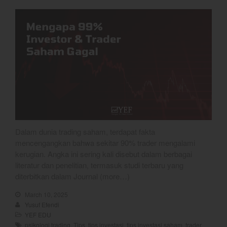
Dalam dunia trading saham, terdapat fakta
mencengangkan bahwa sekitar 90% trader mengalami
kerugian. Angka ini sering kali disebut dalam berbagai
literatur dan penelitian, termasuk studi terbaru yang
diterbitkan dalam Journal (more…)
March 10, 2025
Yusuf Efendi
YEF EDU
psikologi trading
,
Tips
,
tips investasi
,
tips investasi saham
,
trader