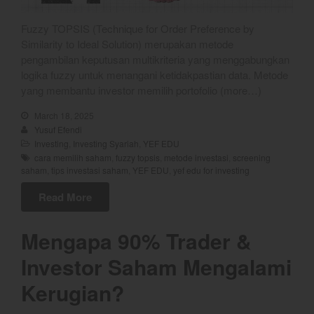
YEF Market Update 6 Agustus
2026
Fuzzy TOPSIS (Technique for Order Preference by
Similarity to Ideal Solution) merupakan metode
YEF Market Update 5 Agustus
2026
pengambilan keputusan multikriteria yang menggabungkan
logika fuzzy untuk menangani ketidakpastian data. Metode
YEF Market Update 4 Agustus
yang membantu investor memilih portofolio (more…)
2026
March 18, 2025
Yusuf Efendi
Investing
,
Investing Syariah
,
YEF EDU
cara memilih saham
,
fuzzy topsis
,
metode investasi
,
screening
saham
,
tips investasi saham
,
YEF EDU
,
yef edu for investing
Read More
Mengapa 90% Trader &
Investor Saham Mengalami
Kerugian?