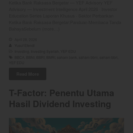
Ketika Bank Raksasa Bergetar — YEF Advisory YEF
Advisory — Investment Intelligence April 2026 · Investor
August 2026
Education Series Laporan Khusus · Sektor Perbankan
July 2026
Ketika Bank Raksasa Bergetar:Panduan Membaca Tanda
June 2026
BahayaSebelum (more…)
May 2026
April 28, 2026
April 2026
Yusuf Efendi
Investing
,
Investing Syariah
,
YEF EDU
March 2026
BBCA
,
BBNI
,
BBRI
,
BMRI
,
saham bank
,
saham bbni
,
saham bbri
,
February 2026
YEF EDU
January 2026
Read More
December 2025
T-Factor: Penentu Utama
November 2025
October 2025
Hasil Dividend Investing
September 2025
August 2025
July 2025
June 2025