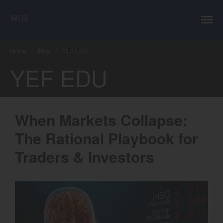
YEF Advisor
Professional Trading Consultant
Home
/
Blog
/
YEF EDU
YEF EDU
Layanan
When Markets Collapse:
YEF Edu
The Rational Playbook for
YEF Blog
Traders & Investors
General
Trading
Investing
Investing Syariah
FAQ
Tentang kami