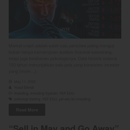
Login
Chart
Coal
Gold
Crude Oil
Market crash adalah salah satu peristiwa paling menguji
Dashboard
bukan hanya kemampuan analisis finansial seseorang,
tetapi juga ketahanan psikologisnya. Data historis selama
150 tahun menunjukkan satu pola yang konsisten: investor
yang (more…)
May 11, 2026
Yusuf Efendi
Investing
,
Investing Syariah
,
YEF EDU
psikologi trading
,
YEF EDU
,
yef edu for investing
YEF Market Update 7 Agustus
Read More
2026
Bullpicks Edisi 6 Agustus 2026:
“Sell in May and Go Away”
$KAQI