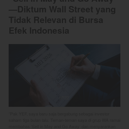
YEF Market Update 6 Agustus
—Diktum Wall Street yang
2026
Tidak Relevan di Bursa
YEF Market Update 5 Agustus
2026
Efek Indonesia
YEF Market Update 4 Agustus
2026
best
Bulls Hunter Update
Finansial
General
Insight
Investing
“Pak YEF, saya baru saja bergabung sebagai investor
Investing Syariah
saham tiga bulan lalu. Teman-teman saya di grup WA ramai
Stocklabs
membahas ‘Sell in May and Go Away’ dan menyarankan