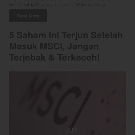
pemula
,
YEF EDU
,
yef edu for investing
,
yef edu for trading
Read More
5 Saham Ini Terjun Setelah
Masuk MSCI, Jangan
Terjebak & Terkecoh!