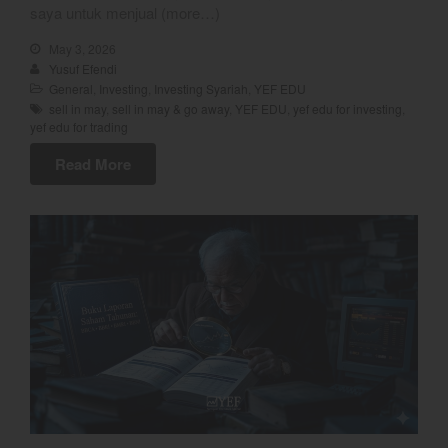
saya untuk menjual (more…)
Trading
Trading Radar
May 3, 2026
Yusuf Efendi
YEF EDU
General
,
Investing
,
Investing Syariah
,
YEF EDU
sell in may
,
sell in may & go away
,
YEF EDU
,
yef edu for investing
,
yef edu for trading
Read More
YEF Market Update 7 Agustus
2026
Bullpicks Edisi 6 Agustus 2026:
$KAQI
YEF Market Update 6 Agustus
2026
YEF Market Update 5 Agustus
2026
YEF Market Update 4 Agustus
2026