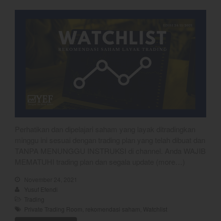
April 2020
March 2020
February 2020
January 2020
December 2019
November 2019
October 2019
September 2019
August 2019
Perhatikan dan dipelajari saham yang layak ditradingkan
minggu ini sesuai dengan trading plan yang telah dibuat dan
TANPA MENUNGGU INSTRUKSI di channel. Anda WAJIB
MEMATUHI trading plan dan segala update (more…)
Bullpicks Edisi 6 Agustus 2026:
November 24, 2021
$KAQI
Yusuf Efendi
YEF Market Update 6 Agustus
Trading
2026
Private Trading Room
,
rekomendasi saham
,
Watchlist