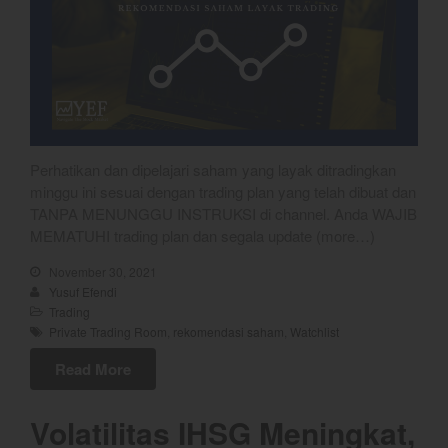
Login
Chart
Coal
Gold
Crude Oil
Dashboard
Perhatikan dan dipelajari saham yang layak ditradingkan
minggu ini sesuai dengan trading plan yang telah dibuat dan
TANPA MENUNGGU INSTRUKSI di channel. Anda WAJIB
MEMATUHI trading plan dan segala update (more…)
November 30, 2021
Yusuf Efendi
Trading
Private Trading Room
,
rekomendasi saham
,
Watchlist
Bullpicks Edisi 6 Agustus 2026:
Read More
$KAQI
YEF Market Update 6 Agustus
Volatilitas IHSG Meningkat,
2026