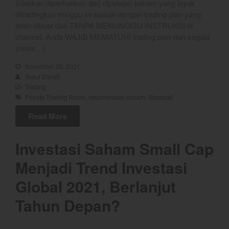
Silahkan diperhatikan dan dipelajari saham yang layak
August 2026
ditradingkan minggu ini sesuai dengan trading plan yang
telah dibuat dan TANPA MENUNGGU INSTRUKSI di
July 2026
channel. Anda WAJIB MEMATUHI trading plan dan segala
June 2026
(more…)
May 2026
November 28, 2021
April 2026
Yusuf Efendi
Trading
March 2026
Private Trading Room
,
rekomendasi saham
,
Stockcall
February 2026
Read More
January 2026
December 2025
Investasi Saham Small Cap
November 2025
Menjadi Trend Investasi
October 2025
September 2025
Global 2021, Berlanjut
August 2025
Tahun Depan?
July 2025
June 2025