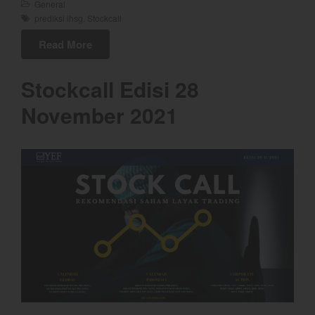
General
Trading
prediksi ihsg
,
Stockcall
Trading Radar
Read More
YEF EDU
Stockcall Edisi 28
November 2021
Bullpicks Edisi 6 Agustus 2026:
$KAQI
YEF Market Update 6 Agustus
2026
YEF Market Update 5 Agustus
2026
YEF Market Update 4 Agustus
2026
Update Stockpicks Edisi 10
Maret 2026 PIRS