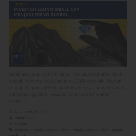
May 2025
April 2025
March 2025
February 2025
January 2025
December 2024
November 2024
October 2024
Sejak awal tahun 2021 kinerja IHSG bisa dikatakan stuck
September 2024
setelah recovery kejatuhan tahun 2020 yang lalu. Namun
August 2024
ditengah stagnasi IHSG, ada banyak sekali saham-saham
yang naik signifikan, sebagai contoh saham-saham
July 2024
(more…)
June 2024
November 26, 2021
May 2024
Yusuf Efendi
April 2024
General
Investasi
,
Private Investing Room
,
Private Investing Room Syariah
,
March 2024
small caps