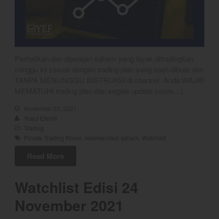
July 2021
June 2021
May 2021
April 2021
Perhatikan dan dipelajari saham yang layak ditradingkan
minggu ini sesuai dengan trading plan yang telah dibuat dan
March 2021
TANPA MENUNGGU INSTRUKSI di channel. Anda WAJIB
February 2021
MEMATUHI trading plan dan segala update (more…)
January 2021
November 25, 2021
December 2020
Yusuf Efendi
Trading
November 2020
Private Trading Room
,
rekomendasi saham
,
Watchlist
October 2020
Read More
September 2020
August 2020
Watchlist Edisi 24
July 2020
November 2021
June 2020
May 2020