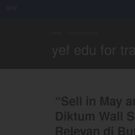
YEF Advisor
Professional Trading Consultant
Home
/
yef edu for trading
yef edu for tr
“Sell in May
Diktum Wall S
Relevan di Bu