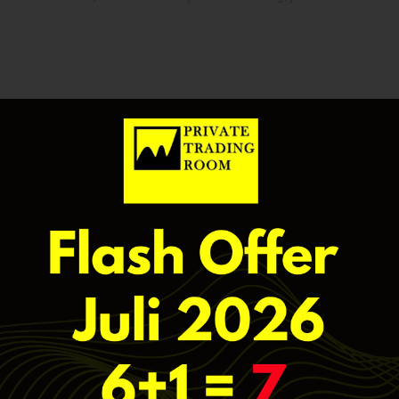
g Santai: Beli saat
 Saat Panas Jangan