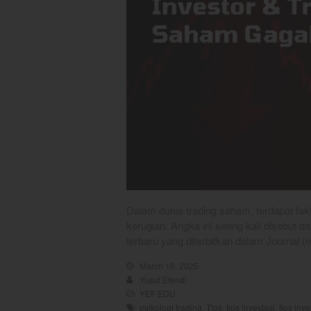
Dalam dunia trading saham, terdapat f
kerugian. Angka ini sering kali disebut da
terbaru yang diterbitkan dalam Journal 
March 10, 2025
Yusuf Efendi
YEF EDU
psikologi trading
,
Tips
,
tips investasi
,
tips inv