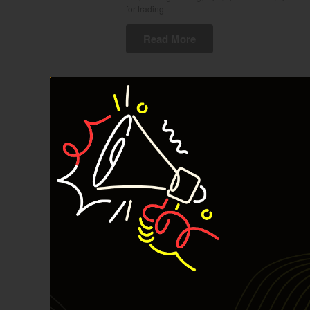
for trading
Read More
Konsep Tradin
dingin & Jual
dibalik!