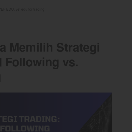
YEF EDU
,
yef edu for trading
 Memilih Strategi
 Following vs.
g