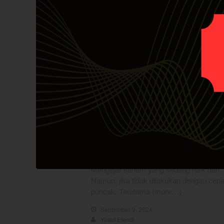
Mengejar saham yang sedang naik dan “
Namun, jika tidak dilakukan dengan cepat
puncak. Terutama (more…)
September 9, 2024
Yusuf Efendi