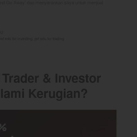
and Go Away’ dan menyarankan saya untuk menjual
DU
yef edu for investing
,
yef edu for trading
Trader & Investor
ami Kerugian?