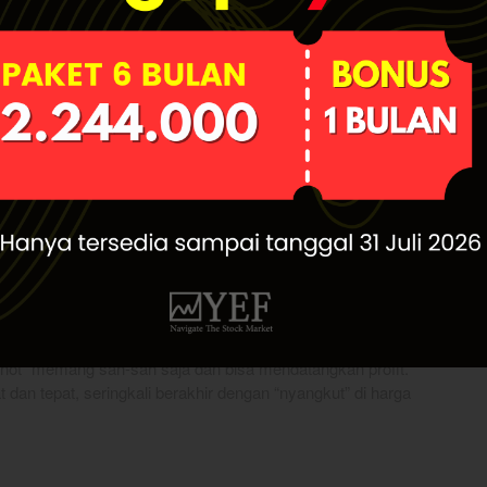
hot” memang sah-sah saja dan bisa mendatangkan profit.
 dan tepat, seringkali berakhir dengan “nyangkut” di harga