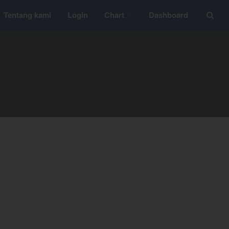
Tentang kami
Login
Chart
Dashboard
Layanan
YEF Edu
YEF Blog
General
Trading
Investing
Investing Syariah
FAQ
Tentang kami
Login
Chart