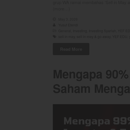
grup WA ramai membahas ‘Sell in May 
(more…)
May 3, 2026
Yusuf Efendi
General
,
Investing
,
Investing Syariah
,
YEF E
sell in may
,
sell in may & go away
,
YEF EDU
,
Read More
Mengapa 90% 
Saham Mengal