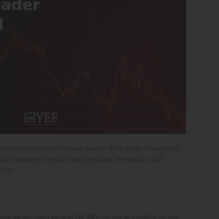
akta mencengangkan bahwa sekitar 90% trader mengalami
lam berbagai literatur dan penelitian, termasuk studi
(more…)
estasi saham
,
trader pemula
,
YEF EDU
,
yef edu for investing
,
yef edu