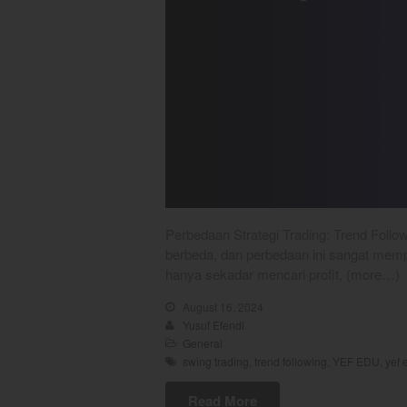
Perbedaan Strategi Trading: Trend Follow
berbeda, dan perbedaan ini sangat mempen
hanya sekadar mencari profit, (more…)
August 16, 2024
Yusuf Efendi
General
swing trading
,
trend following
,
YEF EDU
,
yef 
Read More