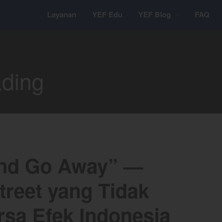
Layanan
YEF Edu
YEF Blog
FAQ
ading
 and Go Away” —
treet yang Tidak
rsa Efek Indonesia