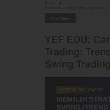
YEF EDU
bulls hunter
,
strategi trading
,
trend following
,
Read More
YEF EDU: Cara
Trading: Trend
Swing Tradin