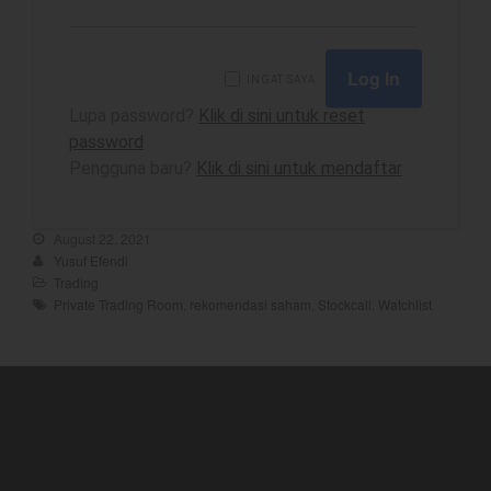
YEF Market Update 7 Agustus
2026
INGAT SAYA
Bullpicks Edisi 6 Agustus 2026:
Lupa password?
Klik di sini untuk reset
$KAQI
password
YEF Market Update 6 Agustus
Pengguna baru?
Klik di sini untuk mendaftar
2026
YEF Market Update 5 Agustus
2026
August 22, 2021
YEF Market Update 4 Agustus
Yusuf Efendi
2026
Trading
Private Trading Room
,
rekomendasi saham
,
Stockcall
,
Watchlist
August 2026
July 2026
June 2026
May 2026