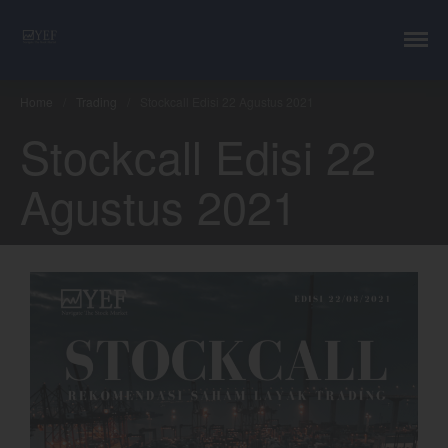
YEF Advisor
Professional Trading Consultant
Layanan
Home
/
Trading
/
Stockcall Edisi 22 Agustus 2021
YEF Edu
Stockcall Edisi 22
YEF Blog
General
Agustus 2021
Trading
Investing
Investing Syariah
FAQ
Tentang kami
Login
Chart
Coal
Gold