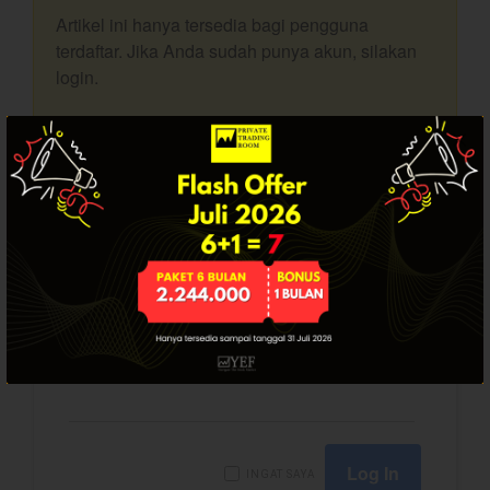
Artikel ini hanya tersedia bagi pengguna
Dashboard
terdaftar. Jika Anda sudah punya akun, silakan
login.
SUDAH PUNYA AKUN? LOGIN.
YEF Market Update 7 Agustus
2026
USERNAME
Bullpicks Edisi 6 Agustus 2026:
$KAQI
YEF Market Update 6 Agustus
PASSWORD
2026
YEF Market Update 5 Agustus
2026
YEF Market Update 4 Agustus
INGAT SAYA
2026