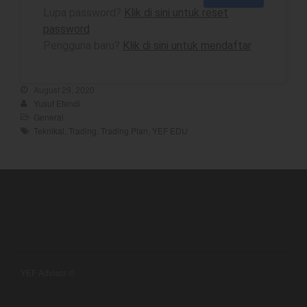
Lupa password?
Klik di sini untuk reset
password
Pengguna baru?
Klik di sini untuk mendaftar
best
Bulls Hunter Update
August 29, 2020
Finansial
Yusuf Efendi
General
General
Teknikal
,
Trading
,
Trading Plan
,
YEF EDU
Insight
Investing
Investing Syariah
Stocklabs
Trading
Trading Radar
YEF EDU
YEF Advisor ©