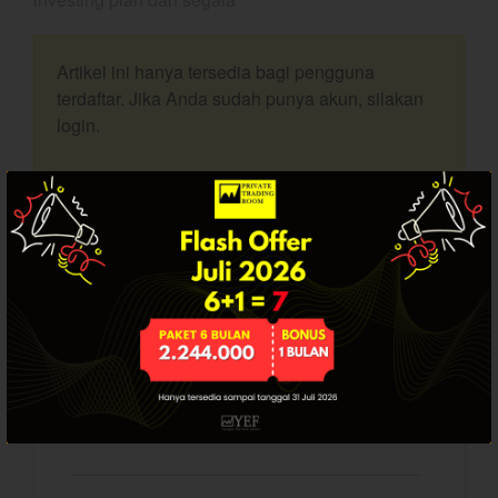
Dashboard
Artikel ini hanya tersedia bagi pengguna
terdaftar. Jika Anda sudah punya akun, silakan
login.
Bullpicks Edisi 6 Agustus 2026:
$KAQI
SUDAH PUNYA AKUN? LOGIN.
YEF Market Update 6 Agustus
2026
USERNAME
YEF Market Update 5 Agustus
2026
YEF Market Update 4 Agustus
PASSWORD
2026
Update Stockpicks Edisi 10
Maret 2026 PIRS