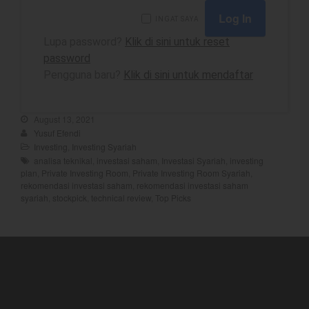
INGAT SAYA
Lupa password?
Klik di sini untuk reset
password
best
Pengguna baru?
Klik di sini untuk mendaftar
Bulls Hunter Update
Finansial
August 13, 2021
General
Yusuf Efendi
Insight
Investing
,
Investing Syariah
analisa teknikal
,
investasi saham
,
Investasi Syariah
,
investing
Investing
plan
,
Private Investing Room
,
Private Investing Room Syariah
,
Investing Syariah
rekomendasi investasi saham
,
rekomendasi investasi saham
syariah
,
stockpick
,
technical review
,
Top Picks
Stocklabs
Trading
Trading Radar
YEF EDU