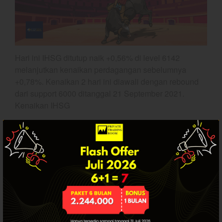
Crude Oil
Dashboard
Hari ini IHSG ditutup naik +0,56% di level 6142
melanjutkan kenaikan perdagangan sebelumnya
+0,78%. Kenaikan 2 hari ini diawali dengan rebound
dari support 6000 ditanggal 21 September 2021.
Kenaikan IHSG
YEF Market Update 10 Agustus
2026
Artikel ini hanya tersedia bagi pengguna
YEF Market Update 7 Agustus
2026
terdaftar. Jika Anda sudah punya akun, silakan
login.
Bullpicks Edisi 6 Agustus 2026:
$KAQI
YEF Market Update 6 Agustus
2026
YEF Market Update 5 Agustus
2026