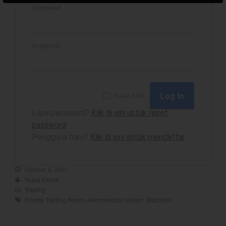
USERNAME
best
PASSWORD
Bulls Hunter Update
Finansial
General
INGAT SAYA
Insight
Lupa password?
Klik di sini untuk reset
Investing
password
Investing Syariah
Pengguna baru?
Klik di sini untuk mendaftar
Stocklabs
Trading
October 6, 2021
Trading Radar
Yusuf Efendi
Trading
YEF EDU
Private Trading Room
,
rekomendasi saham
,
Watchlist