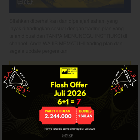
Dashboard
Silahkan diperhatikan dan dipelajari saham yang
layak ditradingkan sesuai dengan trading plan yang
telah dibuat dan TANPA MENUNGGU INSTRUKSI di
channel. Anda WAJIB MEMATUHI trading plan dan
segala update pergerakan
Artikel ini hanya tersedia bagi pengguna
YEF Market Update 7 Agustus
2026
terdaftar. Jika Anda sudah punya akun, silakan
login.
Bullpicks Edisi 6 Agustus 2026:
$KAQI
YEF Market Update 6 Agustus
2026
YEF Market Update 5 Agustus
2026
SUDAH PUNYA AKUN? LOGIN.
YEF Market Update 4 Agustus
2026