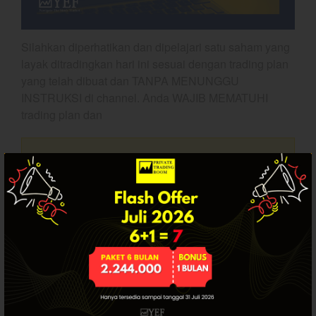
Dashboard
Silahkan diperhatikan dan dipelajari satu saham yang
layak ditradingkan hari ini sesuai dengan trading plan
yang telah dibuat dan TANPA MENUNGGU
INSTRUKSI di channel. Anda WAJIB MEMATUHI
trading plan dan
Artikel ini hanya tersedia bagi pengguna
YEF Market Update 10 Agustus
2026
terdaftar. Jika Anda sudah punya akun, silakan
login.
YEF Market Update 7 Agustus
2026
Bullpicks Edisi 6 Agustus 2026:
$KAQI
YEF Market Update 6 Agustus
2026
SUDAH PUNYA AKUN? LOGIN.
YEF Market Update 5 Agustus
2026