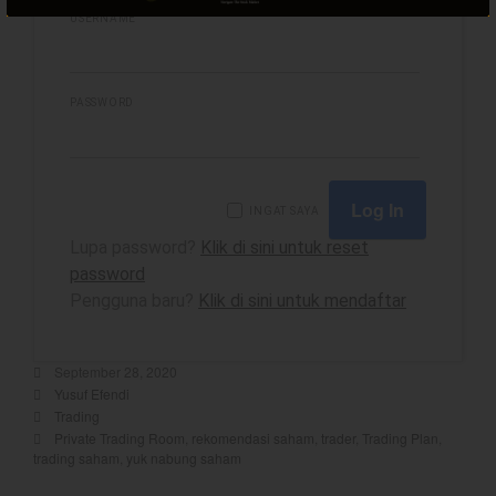
USERNAME
best
PASSWORD
Bulls Hunter Update
Finansial
General
INGAT SAYA
Insight
Lupa password?
Klik di sini untuk reset
Investing
password
Investing Syariah
Pengguna baru?
Klik di sini untuk mendaftar
Stocklabs
Trading
September 28, 2020
Yusuf Efendi
Trading Radar
Trading
YEF EDU
Private Trading Room
,
rekomendasi saham
,
trader
,
Trading Plan
,
trading saham
,
yuk nabung saham