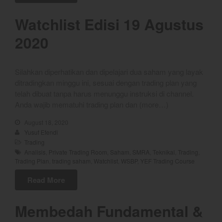
2026
YEF Market Update 4 Agustus
Watchlist Edisi 19 Agustus
2026
2020
Silahkan diperhatikan dan dipelajari dua saham yang layak
best
ditradingkan minggu ini, sesuai dengan trading plan yang
Bulls Hunter Update
telah dibuat tanpa harus menunggu instruksi di channel.
Finansial
Anda wajib mematuhi trading plan dan (more…)
General
August 18, 2020
Insight
Yusuf Efendi
Trading
Investing
Analisis
,
Private Trading Room
,
Saham
,
SMRA
,
Teknikal
,
Trading
,
Investing Syariah
Trading Plan
,
trading saham
,
Watchlist
,
WSBP
,
YEF Trading Course
Stocklabs
Read More
Trading
Trading Radar
Membedah Fundamental &
YEF EDU