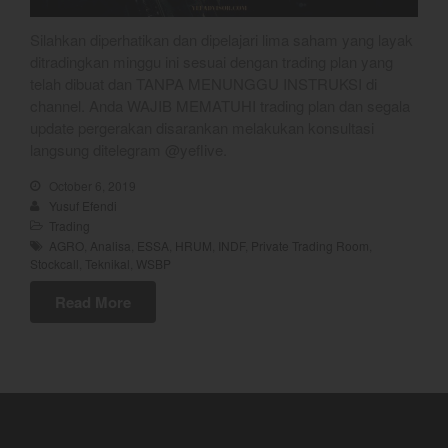
August 2022
Silahkan diperhatikan dan dipelajari lima saham yang layak
July 2022
ditradingkan minggu ini sesuai dengan trading plan yang
June 2022
telah dibuat dan TANPA MENUNGGU INSTRUKSI di
channel. Anda WAJIB MEMATUHI trading plan dan segala
May 2022
update pergerakan disarankan melakukan konsultasi
April 2022
langsung ditelegram @yeflive.
March 2022
October 6, 2019
February 2022
Yusuf Efendi
January 2022
Trading
AGRO
,
Analisa
,
ESSA
,
HRUM
,
INDF
,
Private Trading Room
,
December 2021
Stockcall
,
Teknikal
,
WSBP
November 2021
Read More
October 2021
September 2021
August 2021
July 2021
June 2021