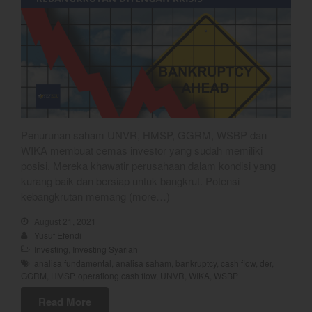
Gold
Crude Oil
Dashboard
Penurunan saham UNVR, HMSP, GGRM, WSBP dan
WIKA membuat cemas investor yang sudah memiliki
posisi. Mereka khawatir perusahaan dalam kondisi yang
kurang baik dan bersiap untuk bangkrut. Potensi
kebangkrutan memang (more…)
YEF Market Update 7 Agustus
2026
August 21, 2021
Bullpicks Edisi 6 Agustus 2026:
Yusuf Efendi
$KAQI
Investing
,
Investing Syariah
analisa fundamental
,
analisa saham
,
bankruptcy
,
cash flow
,
der
,
YEF Market Update 6 Agustus
GGRM
,
HMSP
,
operationg cash flow
,
UNVR
,
WIKA
,
WSBP
2026
YEF Market Update 5 Agustus
Read More