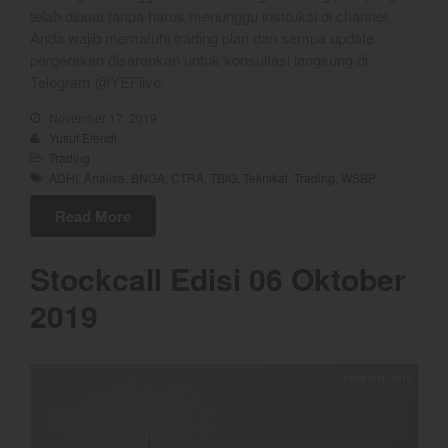
March 2025
telah dibuat tanpa harus menunggu instruksi di channel.
February 2025
Anda wajib mematuhi trading plan dan semua update
pergerakan disarankan untuk konsultasi langsung di
January 2025
Telegram @YEFlive.
December 2024
November 17, 2019
November 2024
Yusuf Efendi
October 2024
Trading
ADHI
,
Analisa
,
BNGA
,
CTRA
,
TBIG
,
Teknikal
,
Trading
,
WSBP
September 2024
August 2024
Read More
July 2024
Stockcall Edisi 06 Oktober
June 2024
May 2024
2019
April 2024
March 2024
February 2024
January 2024
December 2023