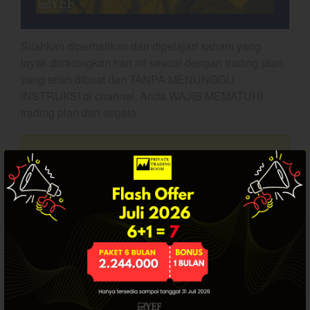
Dashboard
Silahkan diperhatikan dan dipelajari saham yang
layak ditradingkan hari ini sesuai dengan trading plan
yang telah dibuat dan TANPA MENUNGGU
INSTRUKSI di channel. Anda WAJIB MEMATUHI
trading plan dan segala
Artikel ini hanya tersedia bagi pengguna
YEF Market Update 7 Agustus
2026
terdaftar. Jika Anda sudah punya akun, silakan
login.
Bullpicks Edisi 6 Agustus 2026:
$KAQI
YEF Market Update 6 Agustus
2026
YEF Market Update 5 Agustus
2026
SUDAH PUNYA AKUN? LOGIN.
YEF Market Update 4 Agustus
2026