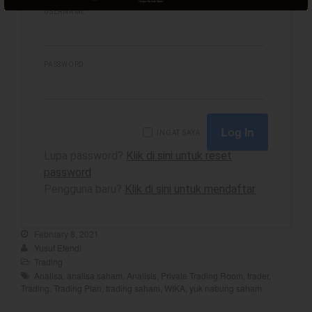
USERNAME
best
PASSWORD
Bulls Hunter Update
Finansial
General
INGAT SAYA
Insight
Lupa password?
Klik di sini untuk reset
Investing
password
Investing Syariah
Pengguna baru?
Klik di sini untuk mendaftar
Stocklabs
Trading
February 8, 2021
Yusuf Efendi
Trading Radar
Trading
YEF EDU
Analisa
,
analisa saham
,
Analisis
,
Private Trading Room
,
trader
,
Trading
,
Trading Plan
,
trading saham
,
WIKA
,
yuk nabung saham