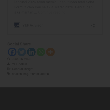
February 2025
January 2025
December 2024
November 2024
October 2024
September 2024
Social Share
August 2024
July 2024
June 16, 2026
June 2024
YEF Admin
May 2024
General
,
Insight
analisa ihsg
,
market update
April 2024
March 2024
February 2024
January 2024
December 2023