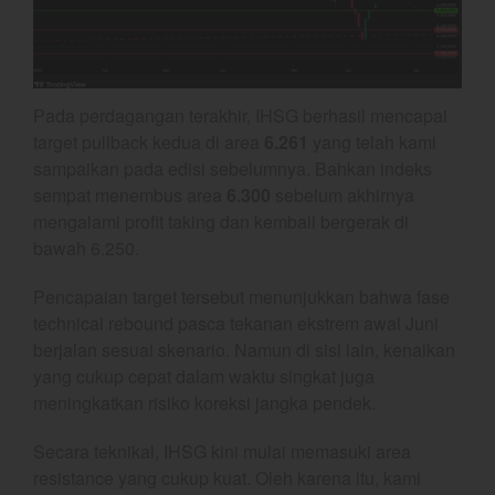
Gold
Crude Oil
Dashboard
Pada perdagangan terakhir, IHSG berhasil mencapai
target pullback kedua di area
6.261
yang telah kami
sampaikan pada edisi sebelumnya. Bahkan indeks
sempat menembus area
6.300
sebelum akhirnya
mengalami profit taking dan kembali bergerak di
bawah 6.250.
YEF Market Update 7 Agustus
Pencapaian target tersebut menunjukkan bahwa fase
2026
technical rebound pasca tekanan ekstrem awal Juni
Bullpicks Edisi 6 Agustus 2026:
berjalan sesuai skenario. Namun di sisi lain, kenaikan
$KAQI
yang cukup cepat dalam waktu singkat juga
YEF Market Update 6 Agustus
meningkatkan risiko koreksi jangka pendek.
2026
Secara teknikal, IHSG kini mulai memasuki area
YEF Market Update 5 Agustus
2026
resistance yang cukup kuat. Oleh karena itu, kami