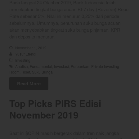
Pada tanggal 24 Oktober 2019, Bank Indonesia telah
Coal
menetapkan tingkat bunga acuan BI-7 day (Reverse) Repo
Gold
Rate sebesar 5%. Nilai ini menurun 0,25% dari periode
sebelumnya. Umumnya, penurunan suku bunga acuan
Crude Oil
akan menyebabkan tingkat suku bunga pinjaman, KPR,
Dashboard
dan deposito menurun.
November 1, 2019
Yusuf Efendi
Investing
Analisa
,
Fundamental
,
Investasi
,
Perbankan
,
Private Investing
Room
,
Riset
,
Suku Bunga
Read More
YEF Market Update 7 Agustus
Top Picks PIRS Edisi
2026
Bullpicks Edisi 6 Agustus 2026:
November 2019
$KAQI
YEF Market Update 6 Agustus
2026
Saat ini $CPIN masih bergerak dalam tren naik jangka