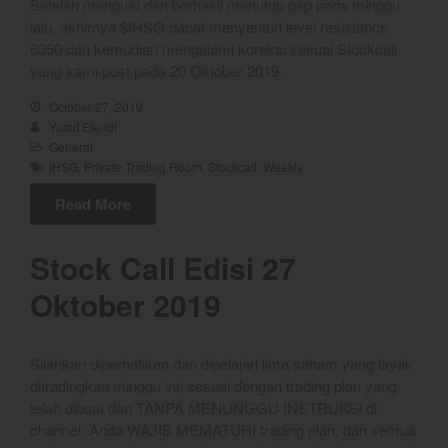
Setelah menguat dan berhasil menutup gap pada minggu
September 2022
lalu, akhirnya $IHSG dapat menyentuh level resistance
August 2022
6350 dan kemudian mengalami koreksi sesuai Stockcall
July 2022
yang kami post pada 20 Oktober 2019.
June 2022
October 27, 2019
May 2022
Yusuf Efendi
General
April 2022
IHSG
,
Private Trading Room
,
Stockcall
,
Weekly
March 2022
Read More
February 2022
January 2022
Stock Call Edisi 27
December 2021
Oktober 2019
November 2021
October 2021
September 2021
Silahkan diperhatikan dan dipelajari lima saham yang layak
ditradingkan minggu ini, sesuai dengan trading plan yang
August 2021
telah dibuat dan TANPA MENUNGGU INSTRUKSI di
July 2021
channel. Anda WAJIB MEMATUHI trading plan, dan semua