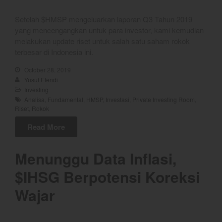
December 2023
Setelah $HMSP mengeluarkan laporan Q3 Tahun 2019
November 2023
yang mencengangkan untuk para investor, kami kemudian
October 2023
melakukan update riset untuk salah satu saham rokok
September 2023
terbesar di Indonesia ini.
August 2023
October 28, 2019
Yusuf Efendi
July 2023
Investing
June 2023
Analisa
,
Fundamental
,
HMSP
,
Investasi
,
Private Investing Room
,
Riset
,
Rokok
May 2023
April 2023
Read More
March 2023
Menunggu Data Inflasi,
February 2023
January 2023
$IHSG Berpotensi Koreksi
December 2022
Wajar
November 2022
October 2022