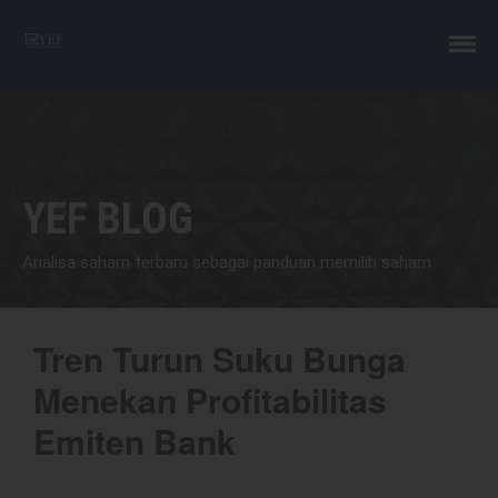
YEF Advisor
Professional Trading Consultant
Layanan
YEF BLOG
YEF Edu
YEF Blog
Analisa saham terbaru sebagai panduan memilih saham
General
Trading
Investing
Tren Turun Suku Bunga
Investing Syariah
Menekan Profitabilitas
FAQ
Tentang kami
Emiten Bank
Login
Chart