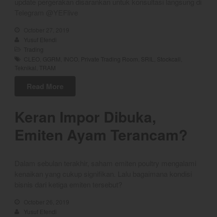
June 2021
update pergerakan disarankan untuk konsultasi langsung di
Telegram @YEFlive
May 2021
April 2021
October 27, 2019
Yusuf Efendi
March 2021
Trading
February 2021
CLEO
,
GGRM
,
INCO
,
Private Trading Room
,
SRIL
,
Stockcall
,
Teknikal
,
TRAM
January 2021
Read More
December 2020
November 2020
Keran Impor Dibuka,
October 2020
Emiten Ayam Terancam?
September 2020
August 2020
July 2020
Dalam sebulan terakhir, saham emiten poultry mengalami
June 2020
kenaikan yang cukup signifikan. Lalu bagaimana kondisi
bisnis dari ketiga emiten tersebut?
May 2020
April 2020
October 26, 2019
Yusuf Efendi
March 2020