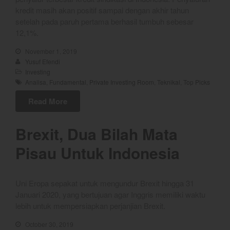
YEF EDU
kredit masih akan positif sampai dengan akhir tahun
setelah pada paruh pertama berhasil tumbuh sebesar
12,1%.
November 1, 2019
YEF Market Update 7 Agustus
Yusuf Efendi
2026
Investing
Bullpicks Edisi 6 Agustus 2026:
Analisa
,
Fundamental
,
Private Investing Room
,
Teknikal
,
Top Picks
$KAQI
Read More
YEF Market Update 6 Agustus
2026
Brexit, Dua Bilah Mata
YEF Market Update 5 Agustus
2026
Pisau Untuk Indonesia
YEF Market Update 4 Agustus
2026
Uni Eropa sepakat untuk mengundur Brexit hingga 31
Januari 2020, yang bertujuan agar Inggris memiliki waktu
lebih untuk mempersiapkan perjanjian Brexit.
August 2026
October 30, 2019
July 2026