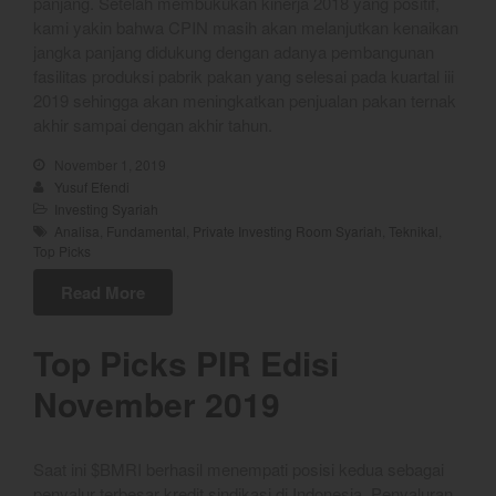
YEF Market Update 5 Agustus
panjang. Setelah membukukan kinerja 2018 yang positif,
2026
kami yakin bahwa CPIN masih akan melanjutkan kenaikan
jangka panjang didukung dengan adanya pembangunan
YEF Market Update 4 Agustus
fasilitas produksi pabrik pakan yang selesai pada kuartal iii
2026
2019 sehingga akan meningkatkan penjualan pakan ternak
akhir sampai dengan akhir tahun.
November 1, 2019
best
Yusuf Efendi
Investing Syariah
Bulls Hunter Update
Analisa
,
Fundamental
,
Private Investing Room Syariah
,
Teknikal
,
Finansial
Top Picks
General
Read More
Insight
Investing
Top Picks PIR Edisi
Investing Syariah
November 2019
Stocklabs
Trading
Saat ini $BMRI berhasil menempati posisi kedua sebagai
Trading Radar
penyalur terbesar kredit sindikasi di Indonesia. Penyaluran