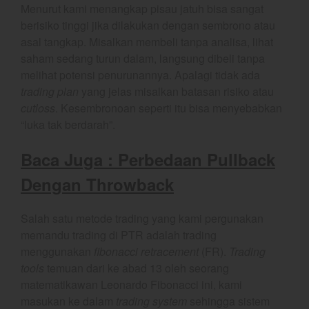
2026
Menurut kami menangkap pisau jatuh bisa sangat
berisiko tinggi jika dilakukan dengan sembrono atau
YEF Market Update 4 Agustus
2026
asal tangkap. Misalkan membeli tanpa analisa, lihat
saham sedang turun dalam, langsung dibeli tanpa
melihat potensi penurunannya. Apalagi tidak ada
trading plan
yang jelas misalkan batasan risiko atau
best
cutloss
. Kesembronoan seperti itu bisa menyebabkan
Bulls Hunter Update
“luka tak berdarah”.
Finansial
Baca Juga : Perbedaan Pullback
General
Dengan Throwback
Insight
Investing
Salah satu metode trading yang kami pergunakan
Investing Syariah
memandu trading di PTR adalah trading
Stocklabs
menggunakan
fibonacci retracement
(FR).
Trading
Trading
tools
temuan dari ke abad 13 oleh seorang
matematikawan Leonardo Fibonacci ini, kami
Trading Radar
masukan ke dalam
trading system
sehingga sistem
YEF EDU