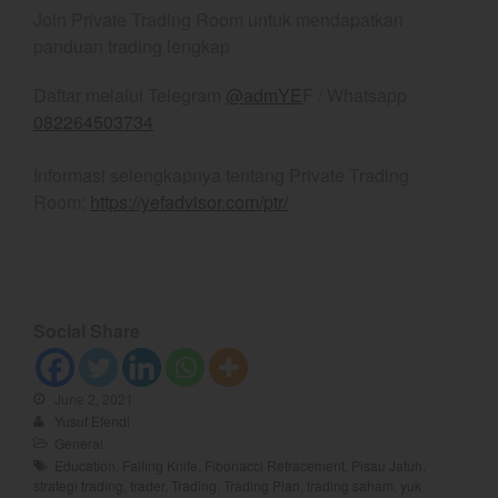
Join Private Trading Room untuk mendapatkan
August 2022
panduan trading lengkap
July 2022
June 2022
Daftar melalui Telegram
@admYE
F / Whatsapp
082264503734
May 2022
April 2022
Informasi selengkapnya tentang Private Trading
March 2022
Room:
https://yefadvisor.com/ptr/
February 2022
January 2022
December 2021
November 2021
Social Share
October 2021
September 2021
June 2, 2021
August 2021
Yusuf Efendi
General
July 2021
Education
,
Falling Knife
,
Fibonacci Retracement
,
Pisau Jatuh
,
June 2021
strategi trading
,
trader
,
Trading
,
Trading Plan
,
trading saham
,
yuk