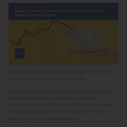
Coal
Gold
Crude Oil
Dashboard
Menangkap pisau jatuh sangat berbahaya karena jika
salah bisa membuat tangan berdarah.
YEF Market Update 7 Agustus
2026
Begitu juga dalam trading saham, menangkap pisau
Bullpicks Edisi 6 Agustus 2026:
jatuh adalah sebuah metafora yang populer
$KAQI
dikalangan pecinta saham agresif dan berisiko tinggi.
YEF Market Update 6 Agustus
Menangkap pisau jatuh menganalogikan membeli
2026
harga saham yang sedang jatuh.
YEF Market Update 5 Agustus