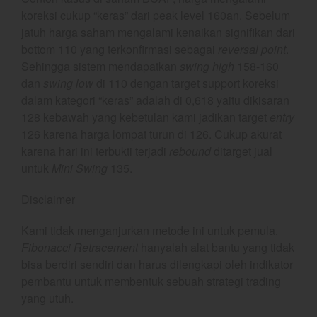
koreksi cukup “keras” dari peak level 160an. Sebelum
November 2023
jatuh harga saham mengalami kenaikan signifikan dari
October 2023
bottom 110 yang terkonfirmasi sebagai
reversal point
.
September 2023
Sehingga sistem mendapatkan
swing high
158-160
dan
swing low
di 110 dengan target support koreksi
August 2023
dalam kategori “keras” adalah di 0,618 yaitu dikisaran
July 2023
128 kebawah yang kebetulan kami jadikan target
entry
June 2023
126 karena harga lompat turun di 126. Cukup akurat
May 2023
karena hari ini terbukti terjadi
rebound
ditarget jual
April 2023
untuk
Mini Swing
135.
March 2023
Disclaimer
February 2023
January 2023
Kami tidak menganjurkan metode ini untuk pemula.
Fibonacci Retracement
hanyalah alat bantu yang tidak
December 2022
bisa berdiri sendiri dan harus dilengkapi oleh indikator
November 2022
pembantu untuk membentuk sebuah strategi trading
October 2022
yang utuh.
September 2022