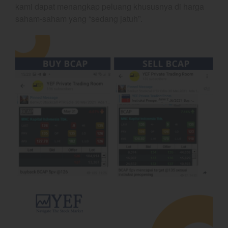
kami dapat menangkap peluang khususnya di harga
saham-saham yang “sedang jatuh”.
YEF Market Update 7 Agustus
2026
Bullpicks Edisi 6 Agustus 2026:
$KAQI
YEF Market Update 6 Agustus
2026
YEF Market Update 5 Agustus
2026
YEF Market Update 4 Agustus
2026
August 2026
July 2026