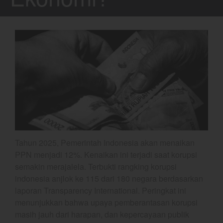
Gold
Crude Oil
Dashboard
YEF Market Update 10 Agustus
Tahun 2025, Pemerintah Indonesia akan menaikan
2026
PPN menjadi 12%. Kenaikan ini terjadi saat korupsi
YEF Market Update 7 Agustus
semakin merajalela. Terbukti rangking korupsi
2026
indonesia anjlok ke 115 dari 180 negara berdasarkan
Bullpicks Edisi 6 Agustus 2026:
laporan Transparency International. Peringkat ini
$KAQI
menunjukkan bahwa upaya pemberantasan korupsi
YEF Market Update 6 Agustus
masih jauh dari harapan, dan kepercayaan publik
2026