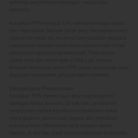
terhadap pengelolaan keuangan negara kian
YEF Market Update 5 Agustus
menurun.
2026
Kenaikan PPN menjadi 12% menuai berbagai reaksi
dari masyarakat. Banyak pihak yang mempertanyakan
urgensi kenaikan ini, terutama karena beban ekonomi
best
masyarakat semakin berat pasca pandemi dan inflasi
Bulls Hunter Update
yang belum sepenuhnya terkendali. Para pelaku
usaha kecil dan menengah (UKM) juga merasa
Finansial
khawatir karena kenaikan PPN dapat berdampak pada
General
daya beli masyarakat yang semakin melemah.
Insight
Investing
Dampak pada Perekonomian
Kenaikan PPN diperkirakan akan memengaruhi
Investing Syariah
berbagai sektor ekonomi. Di satu sisi, pemerintah
Stocklabs
berargumen bahwa kenaikan ini diperlukan untuk
Trading
meningkatkan penerimaan negara dan mendanai
Trading Radar
proyek-proyek infrastruktur serta program sosial.
Namun, di sisi lain, kami menilai kebijakan ini berisiko
YEF EDU