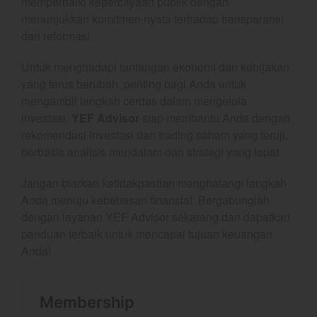
memperbaiki kepercayaan publik dengan
February 2025
menunjukkan komitmen nyata terhadap transparansi
dan reformasi.
January 2025
December 2024
Untuk menghadapi tantangan ekonomi dan kebijakan
November 2024
yang terus berubah, penting bagi Anda untuk
mengambil langkah cerdas dalam mengelola
October 2024
investasi.
YEF Advisor
siap membantu Anda dengan
September 2024
rekomendasi investasi dan trading saham yang teruji,
August 2024
berbasis analisis mendalam dan strategi yang tepat.
July 2024
Jangan biarkan ketidakpastian menghalangi langkah
June 2024
Anda menuju kebebasan finansial. Bergabunglah
May 2024
dengan layanan YEF Advisor sekarang dan dapatkan
April 2024
panduan terbaik untuk mencapai tujuan keuangan
March 2024
Anda!
February 2024
January 2024
December 2023