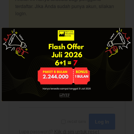
terdaftar. Jika Anda sudah punya akun, silakan
Dashboard
login.
SUDAH PUNYA AKUN? LOGIN.
YEF Market Update 10 Agustus
USERNAME
2026
YEF Market Update 7 Agustus
2026
PASSWORD
Bullpicks Edisi 6 Agustus 2026:
$KAQI
YEF Market Update 6 Agustus
2026
INGAT SAYA
YEF Market Update 5 Agustus
2026
Lupa password?
Klik di sini untuk reset