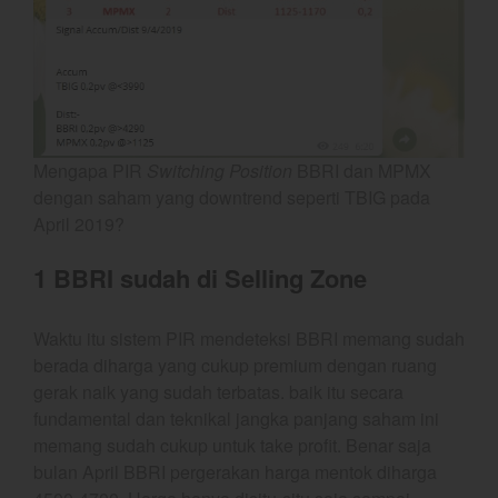
Update Stockpicks Edisi 10
Maret 2026 PIRS
best
Mengapa PIR
Switching Position
BBRI dan MPMX
Bulls Hunter Update
dengan saham yang downtrend seperti TBIG pada
April 2019?
Finansial
General
1 BBRI sudah di Selling Zone
Insight
Investing
Waktu itu sistem PIR mendeteksi BBRI memang sudah
Investing Syariah
berada diharga yang cukup premium dengan ruang
Stocklabs
gerak naik yang sudah terbatas. baik itu secara
fundamental dan teknikal jangka panjang saham ini
Trading
memang sudah cukup untuk take profit. Benar saja
Trading Radar
bulan April BBRI pergerakan harga mentok diharga
YEF EDU