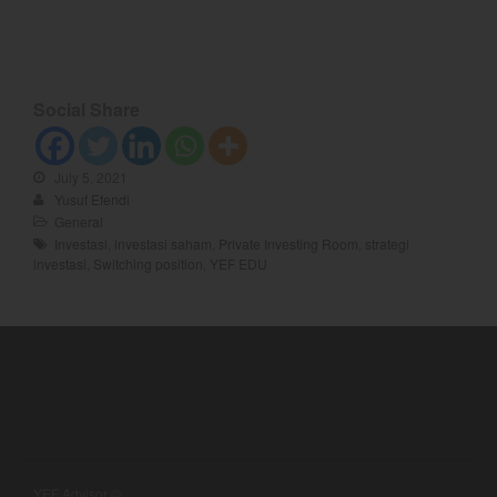
August 2022
July 2022
June 2022
Social Share
May 2022
April 2022
July 5, 2021
March 2022
Yusuf Efendi
February 2022
General
Investasi
,
investasi saham
,
Private Investing Room
,
strategi
January 2022
investasi
,
Switching position
,
YEF EDU
December 2021
November 2021
October 2021
September 2021
August 2021
July 2021
June 2021
YEF Advisor ©