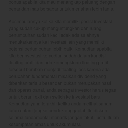
bonus apabila kita mau menangkap peluang dengan
benar dan mau bersabar untuk menahan lebih lama.
February 2025
January 2025
Kesimpulannya ketika kita memiliki posisi investasi
December 2024
yang sudah cukup menguntungkan dan ruang
November 2024
pertumbuhan sudah kecil tidak ada salahnya
menukarkannya ke investasi lain yang memiliki
October 2024
potensi pertumbuhan lebih baik. Kemudian apabila
September 2024
kita berinvestasi kemudian sudah dalam kondisi
August 2024
floating profit dan ada kemungkinan floating profit
July 2024
tersebut berubah menjadi floating loss karena ada
perubahan fundamental misalkan dividend yang
June 2024
diberikan terlalu besar dan bukan merupakan hasil
May 2024
dari operasioanal, anda sebagai investor harus tegas
April 2024
untuk berani exit dan switch ke investasi baru.
March 2024
Kemudian yang terakhir ketika anda melihat saham
February 2024
turun dalam jangka pendek anggaplah itu diskon
selama fundamental menarik jangan takut, justru itulah
January 2024
kesempatan emas untuk akumulasi.
December 2023