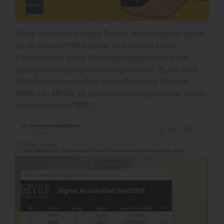
Gold
Crude Oil
Sejak membentuk harga Bottom dipertengahan tahun
Dashboard
2019, saham $TBIG sudah naik hampir 500%.
Kenaikan luar biasa ini mengingatkan kami pada
strategi tukar guling (switching position). Bulan April
2019 kami memutuskan untuk
Switching Position
BBRI dan MPMX ke satu saham yang waktu itu masih
downtrend yaitu TBIG.
Bullpicks Edisi 6 Agustus 2026:
$KAQI
YEF Market Update 6 Agustus
2026
YEF Market Update 5 Agustus
2026
YEF Market Update 4 Agustus
2026