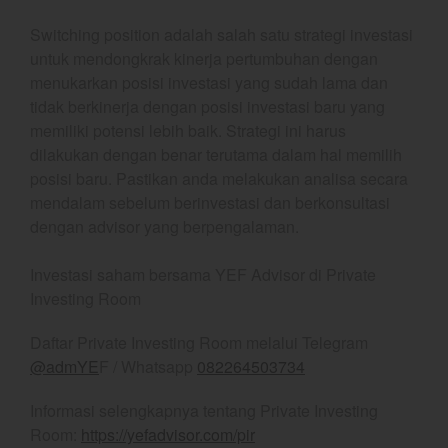
November 2023
Switching position adalah salah satu strategi investasi
October 2023
untuk mendongkrak kinerja pertumbuhan dengan
menukarkan posisi investasi yang sudah lama dan
September 2023
tidak berkinerja dengan posisi investasi baru yang
August 2023
memiliki potensi lebih baik. Strategi ini harus
July 2023
dilakukan dengan benar terutama dalam hal memilih
June 2023
posisi baru. Pastikan anda melakukan analisa secara
May 2023
mendalam sebelum berinvestasi dan berkonsultasi
dengan advisor yang berpengalaman.
April 2023
March 2023
Investasi saham bersama YEF Advisor di Private
February 2023
Investing Room
January 2023
Daftar Private Investing Room melalui Telegram
December 2022
@admYE
F / Whatsapp
082264503734
November 2022
October 2022
Informasi selengkapnya tentang Private Investing
Room:
https://yefadvisor.com/pir
September 2022