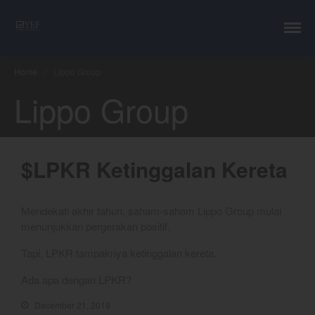
YEF Advisor
Professional Trading Consultant
Layanan
YEF Edu
Home
/
Lippo Group
YEF Blog
Lippo Group
General
Trading
Investing
$LPKR Ketinggalan Kereta
Investing Syariah
FAQ
Tentang kami
Mendekati akhir tahun, saham-saham Lippo Group mulai
menunjukkan pergerakan positif.
Login
Chart
Tapi, LPKR tampaknya ketinggalan kereta.
Coal
Ada apa dengan LPKR?
Gold
December 21, 2019
Crude Oil