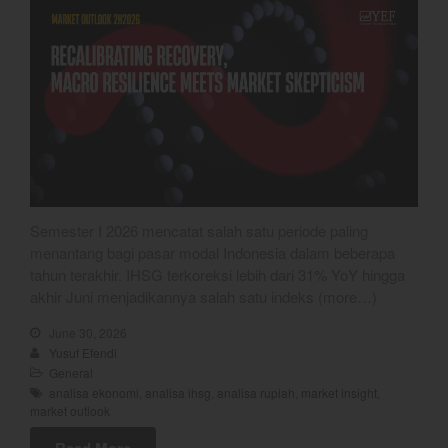
Chart
Coal
Gold
Crude Oil
Dashboard
Semester I 2026 mencatat salah satu periode paling
menantang bagi pasar modal Indonesia dalam beberapa
tahun terakhir. IHSG terkoreksi lebih dari 31% YoY hingga
akhir Juni menjadikannya salah satu indeks (more…)
YEF Market Update 7 Agustus
June 30, 2026
2026
Yusuf Efendi
Bullpicks Edisi 6 Agustus 2026:
General
$KAQI
analisa ekonomi
,
analisa ihsg
,
analisa rupiah
,
market insight
,
market outlook
YEF Market Update 6 Agustus
2026