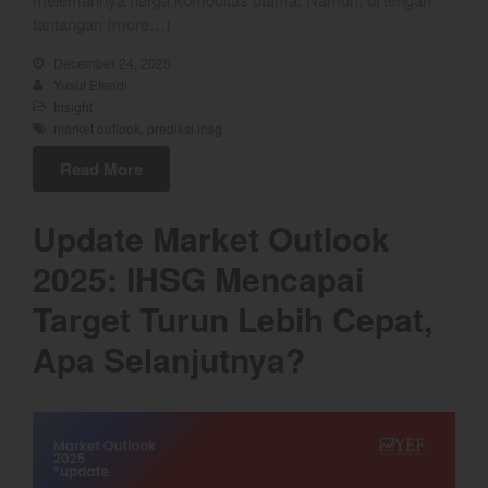
January 2024
tantangan (more…)
December 2023
December 24, 2025
November 2023
Yusuf Efendi
October 2023
Insight
market outlook
,
prediksi ihsg
September 2023
August 2023
Read More
July 2023
Update Market Outlook
June 2023
May 2023
2025: IHSG Mencapai
April 2023
Target Turun Lebih Cepat,
March 2023
Apa Selanjutnya?
February 2023
January 2023
December 2022
November 2022
October 2022