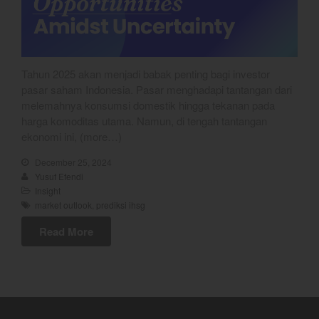
YEF Market Update 5 Agustus
2026
YEF Market Update 4 Agustus
2026
Tahun 2025 akan menjadi babak penting bagi investor
pasar saham Indonesia. Pasar menghadapi tantangan dari
melemahnya konsumsi domestik hingga tekanan pada
harga komoditas utama. Namun, di tengah tantangan
ekonomi ini, (more…)
December 25, 2024
Yusuf Efendi
Insight
market outlook
,
prediksi ihsg
Read More