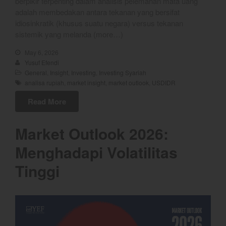
berpikir terpenting dalam analisis pelemahan mata uang
adalah membedakan antara tekanan yang bersifat
YEF EDU
idiosinkratik (khusus suatu negara) versus tekanan
sistemik yang melanda (more…)
May 6, 2026
YEF Market Update 7 Agustus
Yusuf Efendi
2026
General
,
Insight
,
Investing
,
Investing Syariah
analisa rupiah
,
market insight
,
market outlook
,
USDIDR
Bullpicks Edisi 6 Agustus 2026:
$KAQI
Read More
YEF Market Update 6 Agustus
2026
Market Outlook 2026:
YEF Market Update 5 Agustus
2026
Menghadapi Volatilitas
YEF Market Update 4 Agustus
Tinggi
2026
August 2026