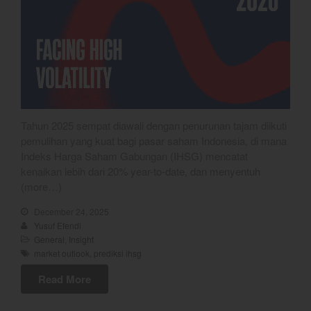
July 2026
June 2026
May 2026
April 2026
March 2026
February 2026
Tahun 2025 sempat diawali dengan penurunan tajam diikuti
January 2026
pemulihan yang kuat bagi pasar saham Indonesia, di mana
December 2025
Indeks Harga Saham Gabungan (IHSG) mencatat
kenaikan lebih dari 20% year-to-date, dan menyentuh
November 2025
(more…)
October 2025
December 24, 2025
September 2025
Yusuf Efendi
August 2025
General
,
Insight
market outlook
,
prediksi ihsg
July 2025
June 2025
Read More
May 2025