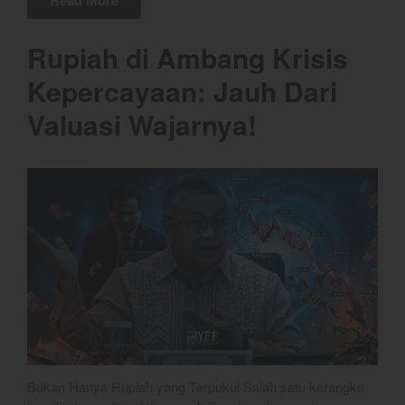
Read More
YEF Market Update 5 Agustus
2026
Rupiah di Ambang Krisis
YEF Market Update 4 Agustus
2026
Kepercayaan: Jauh Dari
Valuasi Wajarnya!
best
Bulls Hunter Update
Finansial
General
Insight
Investing
Investing Syariah
Stocklabs
Trading
Bukan Hanya Rupiah yang Terpukul Salah satu kerangka
Trading Radar