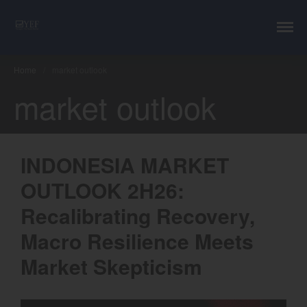
YEF Advisor
Professional Trading Consultant
Home
/
market outlook
market outlook
Layanan
YEF Edu
INDONESIA MARKET
YEF Blog
General
OUTLOOK 2H26:
Trading
Recalibrating Recovery,
Investing
Investing Syariah
Macro Resilience Meets
FAQ
Market Skepticism
Tentang kami
Login