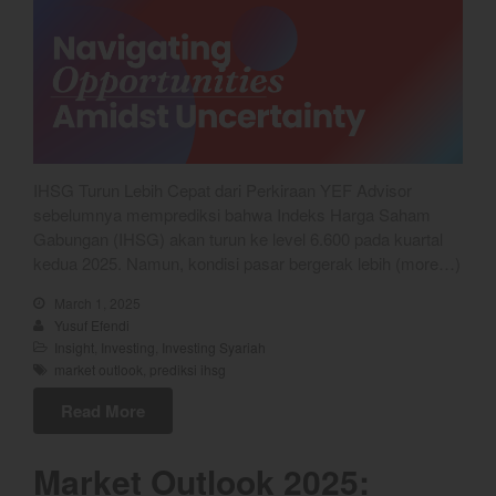
September 2022
August 2022
July 2022
June 2022
May 2022
IHSG Turun Lebih Cepat dari Perkiraan YEF Advisor
April 2022
sebelumnya memprediksi bahwa Indeks Harga Saham
March 2022
Gabungan (IHSG) akan turun ke level 6.600 pada kuartal
February 2022
kedua 2025. Namun, kondisi pasar bergerak lebih (more…)
January 2022
March 1, 2025
December 2021
Yusuf Efendi
Insight
,
Investing
,
Investing Syariah
November 2021
market outlook
,
prediksi ihsg
October 2021
Read More
September 2021
August 2021
Market Outlook 2025:
July 2021