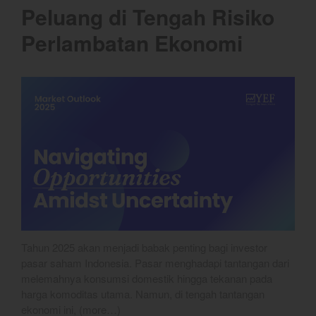
Peluang di Tengah Risiko
June 2021
May 2021
Perlambatan Ekonomi
April 2021
March 2021
February 2021
January 2021
December 2020
November 2020
October 2020
September 2020
August 2020
July 2020
Tahun 2025 akan menjadi babak penting bagi investor
June 2020
pasar saham Indonesia. Pasar menghadapi tantangan dari
melemahnya konsumsi domestik hingga tekanan pada
May 2020
harga komoditas utama. Namun, di tengah tantangan
April 2020
ekonomi ini, (more…)