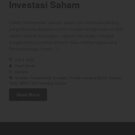
Investasi Saham
YEF Market Update 7 Agustus
2026
Dalam berinvestasi saham, salah satu informasi penting
Bullpicks Edisi 6 Agustus 2026:
yang bisa kita dapatkan untuk menilai kinerja suatu emiten
$KAQI
adalah laporan keuangan. Laporan keuangan menjadi
sangat penting karena investor bisa melihat bagaimana
YEF Market Update 6 Agustus
Perkembangan (more…)
2026
YEF Market Update 5 Agustus
July 4, 2020
2026
Yusuf Efendi
General
YEF Market Update 4 Agustus
Analisis
,
Fundamental
,
Investasi
,
Private Investing Room
,
Saham
,
2026
TKIM
,
WSKT
,
YEF Investing Course
Read More
August 2026
July 2026
June 2026
May 2026