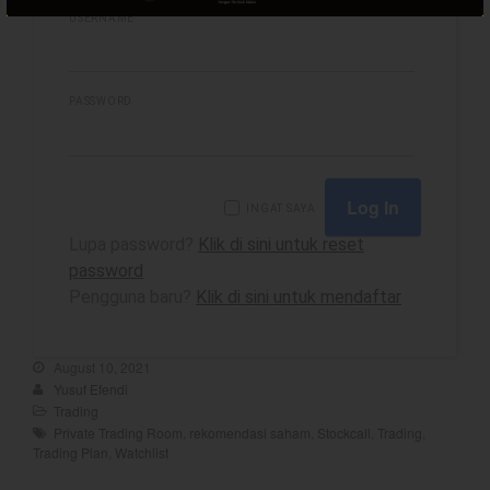
USERNAME
best
PASSWORD
Bulls Hunter Update
Finansial
General
INGAT SAYA
Insight
Lupa password?
Klik di sini untuk reset
Investing
password
Investing Syariah
Pengguna baru?
Klik di sini untuk mendaftar
Stocklabs
Trading
August 10, 2021
Yusuf Efendi
Trading Radar
Trading
YEF EDU
Private Trading Room
,
rekomendasi saham
,
Stockcall
,
Trading
,
Trading Plan
,
Watchlist