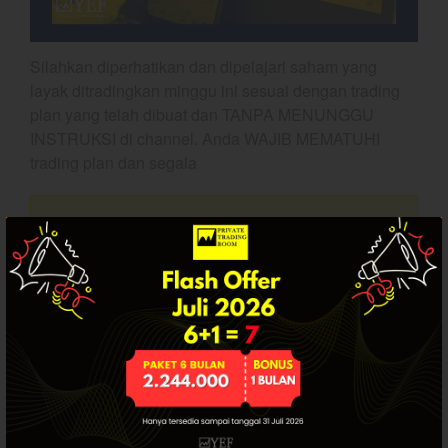
Dashboard
Silahkan diperhatikan dan dipelajari saham yang
layak ditradingkan minggu ini sesuai dengan trading
plan yang telah dibuat dan TANPA MENUNGGU
INSTRUKSI di channel. Anda WAJIB MEMATUHI
trading plan dan segala
Artikel ini hanya tersedia bagi pengguna
YEF Market Update 10 Agustus
2026
terdaftar. Jika Anda sudah punya akun, silakan
login.
YEF Market Update 7 Agustus
2026
Bullpicks Edisi 6 Agustus 2026:
$KAQI
YEF Market Update 6 Agustus
2026
SUDAH PUNYA AKUN? LOGIN.
YEF Market Update 5 Agustus
2026