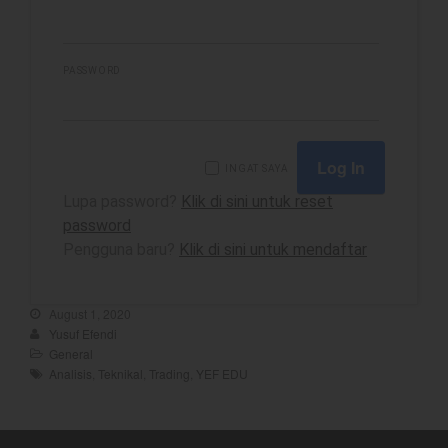
PASSWORD
best
Bulls Hunter Update
Finansial
INGAT SAYA
General
Lupa password?
Klik di sini untuk reset
Insight
password
Investing
Pengguna baru?
Klik di sini untuk mendaftar
Investing Syariah
Stocklabs
August 1, 2020
Trading
Yusuf Efendi
General
Trading Radar
Analisis
,
Teknikal
,
Trading
,
YEF EDU
YEF EDU