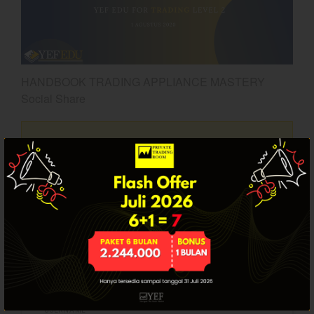
Dashboard
HANDBOOK TRADING APPLIANCE MASTERY
Social Share
Artikel ini hanya tersedia bagi pengguna
Bullpicks Edisi 6 Agustus 2026:
terdaftar. Jika Anda sudah punya akun, silakan
$KAQI
login.
YEF Market Update 6 Agustus
2026
YEF Market Update 5 Agustus
2026
YEF Market Update 4 Agustus
SUDAH PUNYA AKUN? LOGIN.
2026
Update Stockpicks Edisi 10
Maret 2026 PIRS
USERNAME