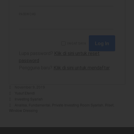
PASSWORD
best
Bulls Hunter Update
Finansial
INGAT SAYA
Lupa password?
Klik di sini untuk reset
General
password
Insight
Pengguna baru?
Klik di sini untuk mendaftar
Investing
Investing Syariah
November 9, 2019
Stocklabs
Yusuf Efendi
Trading
Investing Syariah
Analisa
,
Fundamental
,
Private Investing Room Syariah
,
Riset
,
Trading Radar
Window Dressing
YEF EDU