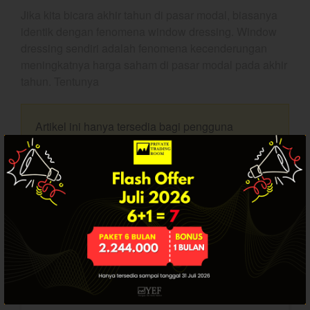
Jika kita bicara akhir tahun di pasar modal, biasanya
Dashboard
identik dengan fenomena window dressing. Window
dressing sendiri adalah fenomena kecenderungan
meningkatnya harga saham di pasar modal pada akhir
tahun. Tentunya
Artikel ini hanya tersedia bagi pengguna
terdaftar. Jika Anda sudah punya akun, silakan
YEF Market Update 10 Agustus
login.
2026
YEF Market Update 7 Agustus
2026
Bullpicks Edisi 6 Agustus 2026:
$KAQI
SUDAH PUNYA AKUN? LOGIN.
YEF Market Update 6 Agustus
2026
USERNAME
YEF Market Update 5 Agustus
2026