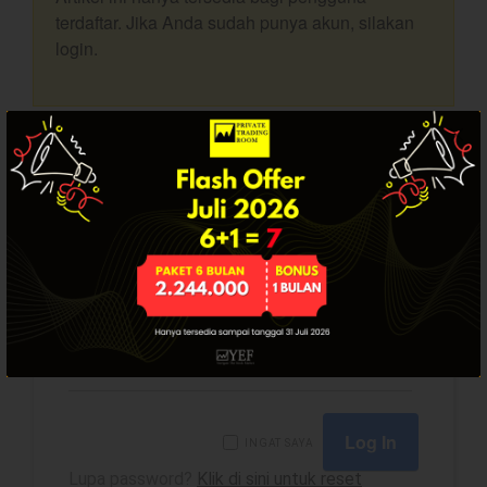
terdaftar. Jika Anda sudah punya akun, silakan
Dashboard
login.
SUDAH PUNYA AKUN? LOGIN.
YEF Market Update 7 Agustus
USERNAME
2026
Bullpicks Edisi 6 Agustus 2026:
$KAQI
PASSWORD
YEF Market Update 6 Agustus
2026
YEF Market Update 5 Agustus
2026
INGAT SAYA
YEF Market Update 4 Agustus
2026
Lupa password?
Klik di sini untuk reset