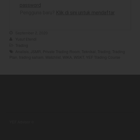
password
Pengguna baru?
Klik di sini untuk mendaftar
best
September 2, 2020
Bulls Hunter Update
Yusuf Efendi
Finansial
Trading
Analisis
,
JSMR
,
Private Trading Room
,
Teknikal
,
Trading
,
Trading
General
Plan
,
trading saham
,
Watchlist
,
WIKA
,
WSKT
,
YEF Trading Course
Insight
Investing
Investing Syariah
Stocklabs
Trading
Trading Radar
YEF EDU
YEF Advisor ©