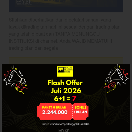
Dashboard
Silahkan diperhatikan dan dipelajari saham yang
layak ditradingkan hari ini sesuai dengan trading plan
yang telah dibuat dan TANPA MENUNGGU
INSTRUKSI di channel. Anda WAJIB MEMATUHI
trading plan dan segala
Artikel ini hanya tersedia bagi pengguna
YEF Market Update 7 Agustus
2026
terdaftar. Jika Anda sudah punya akun, silakan
login.
Bullpicks Edisi 6 Agustus 2026:
$KAQI
YEF Market Update 6 Agustus
2026
YEF Market Update 5 Agustus
2026
SUDAH PUNYA AKUN? LOGIN.
YEF Market Update 4 Agustus
2026