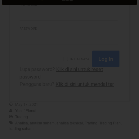
USERNAME
best
PASSWORD
Bulls Hunter Update
Finansial
General
INGAT SAYA
Insight
Lupa password?
Klik di sini untuk reset
Investing
password
Investing Syariah
Pengguna baru?
Klik di sini untuk mendaftar
Stocklabs
Trading
May 17, 2021
Yusuf Efendi
Trading Radar
Trading
YEF EDU
Analisa
,
analisa saham
,
analisa teknikal
,
Trading
,
Trading Plan
,
trading saham