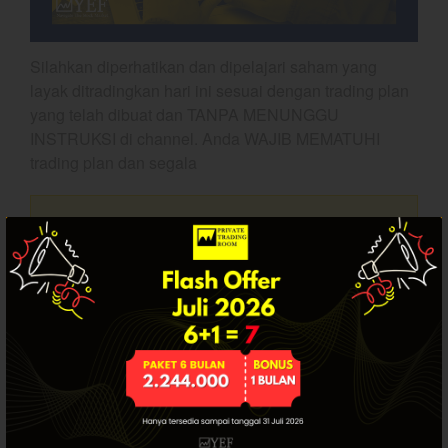
Dashboard
Silahkan diperhatikan dan dipelajari saham yang
layak ditradingkan hari ini sesuai dengan trading plan
yang telah dibuat dan TANPA MENUNGGU
INSTRUKSI di channel. Anda WAJIB MEMATUHI
trading plan dan segala
Artikel ini hanya tersedia bagi pengguna
YEF Market Update 7 Agustus
2026
terdaftar. Jika Anda sudah punya akun, silakan
login.
Bullpicks Edisi 6 Agustus 2026:
$KAQI
YEF Market Update 6 Agustus
2026
YEF Market Update 5 Agustus
2026
SUDAH PUNYA AKUN? LOGIN.
YEF Market Update 4 Agustus
2026