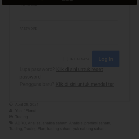
USERNAME
best
PASSWORD
Bulls Hunter Update
Finansial
General
INGAT SAYA
Insight
Lupa password?
Klik di sini untuk reset
Investing
password
Investing Syariah
Pengguna baru?
Klik di sini untuk mendaftar
Stocklabs
Trading
April 29, 2021
Yusuf Efendi
Trading Radar
Trading
YEF EDU
ADRO
,
Analisa
,
analisa saham
,
Analisis
,
prediksi saham
,
Trading
,
Trading Plan
,
trading saham
,
yuk nabung saham