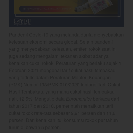
Crude Oil
Dashboard
Pandemi Covid-19 yang melanda dunia menyebabkan
kelesuan ekonomi secara global. Selain pandemi
yang menyebabkan kelesuan, emiten rokok saat ini
juga sedang mengalami
tekanan
akibat adanya
kenaikan cukai rokok. Peraturan yang berlaku sejak 1
Februari 2021 mengenai tarif cukai hasil tembakau
YEF Market Update 7 Agustus
yang tertulis dalam Peraturan Menteri Keuangan
2026
(PMK) Nomor 198/PMK.010/2020 tentang Tarif Cukai
Bullpicks Edisi 6 Agustus 2026:
Hasil Tembakau, yang mana cukai hasil tembakau
$KAQI
naik 12,5%. Mengutip data
Euromonitor
berkaca dari
YEF Market Update 6 Agustus
tahun 2017 dan 2018, pemerintah menaikkan tarif
2026
cukai rokok rata-rata sebesar 9,91 persen dan 11,6
YEF Market Update 5 Agustus
persen. Dari kenaikan itu, konsumsi rokok per tahun
2026
turun di bawah 5 persen.