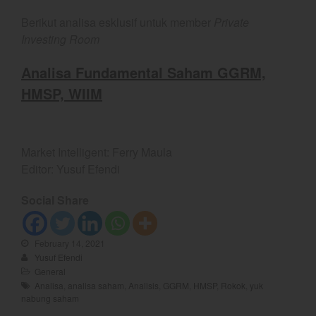
May 2026
Berikut analisa esklusif untuk member
Private
April 2026
Investing Room
March 2026
February 2026
Analisa Fundamental Saham GGRM,
January 2026
HMSP, WIIM
December 2025
November 2025
October 2025
Market Intelligent: Ferry Maula
Editor: Yusuf Efendi
September 2025
August 2025
Social Share
July 2025
June 2025
February 14, 2021
May 2025
Yusuf Efendi
General
April 2025
Analisa
,
analisa saham
,
Analisis
,
GGRM
,
HMSP
,
Rokok
,
yuk
March 2025
nabung saham