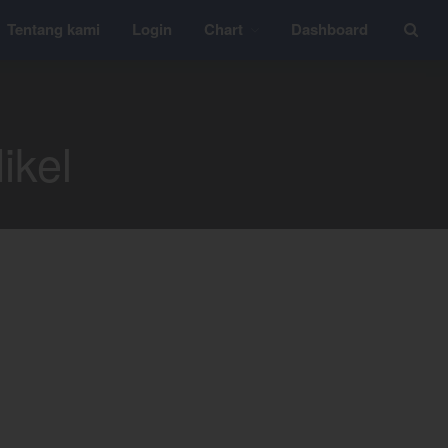
Tentang kami
Login
Chart
Dashboard
Layanan
YEF Edu
ikel
YEF Blog
General
Trading
Investing
Investing Syariah
FAQ
Tentang kami
Login
Chart
Coal
Gold