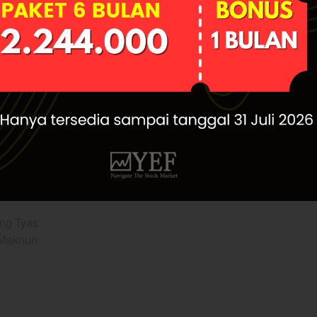
 kesehatan $ANTM untuk investasi jangka panjang,
sting Room (PIR)
engah Naiknya Harga Emas
dan rekomendasi saham layak investasi?
ntuk mendapatkan rekomendasi dan panduan investasi
i mengenai portofolio dan proyeksi saham yang saat
ister
ing Tyas
 Maknun