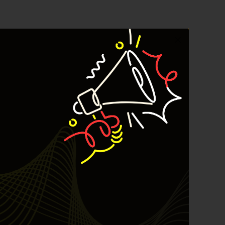
Crude Oil
Dashboard
Bullpicks Edisi 6 Agustus 2026:
$KAQI
YEF Market Update 6 Agustus
2026
YEF Market Update 5 Agustus
2026
YEF Market Update 4 Agustus
2026
Update Stockpicks Edisi 10