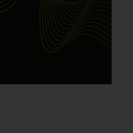
Maret 2026 PIRS
best
Bulls Hunter Update
Finansial
General
Insight
Investing
Investing Syariah
Stocklabs
Trading
Trading Radar
YEF EDU