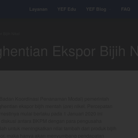
Layanan
YEF Edu
YEF Blog
FAQ
 Bijih Nikel
entian Ekspor Bijih N
M (Badan Koordinasi Penanaman Modal) pemerintah
entian ekspor bijih mentah (
ore
) nikel. Percepatan
estinya mulai berlaku pada 1 Januari 2020 ini
n diskusi antara BKPM dengan para pengusaha
alah untuk meningkatkan nilai tambah dari produk bijih
diekspor, maka hanya akan menyumbang pendapatan