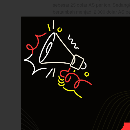
sebesar 25 dolar AS per ton. Sedangk
bertambah menjadi 2.000 dolar AS pe
Namun, percepatan pemberlakuan keb
di sektor pertambangan. Pembuat
sm
pembangunan berasal dari ekspor bij
pembangunan
smelter
yang belum si
pencatatan ekspor nikel turun dan ak
Selain itu, kebijakan ini juga bisa me
Beberapa emiten yang terkena dampak 
Indonesia Tbk ($INCO) dan PT Anek
emiten akan terkena dampak dari pemb
Seperti pada $ANTM yang akan kehila
kuartal satu hingga kuartal tiga, bijih
bersih, meskipun jumlahnya tidak te
perusahaan. Namun, untuk jangka p
pengolahan bijih nikel yang akan me