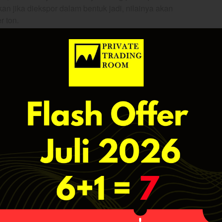
an jika diekspor dalam bentuk jadi, nilainya akan
r ton.
ijakan ini akan menimbulkan kerugian bagi emiten
elter
juga akan merugi akibat sumber pendanaan
ih nikel, ditambah lagi dengan
progress
gnifikan. Percepatan kebijakan ini akan membuat
an berpengaruh pada defisit transaksi berjalan (CAD).
micu potensi ekspor nikel illegal semakin besar.
dari larangan ekspor bijih nikel ini adalah PT Vale
a Tambang Tbk ($ANTM). Dalam jangka pendek,
erlakuan kebijakan larangan ekspor bijih nikel.
ngan pendapatan dari komoditas bijih nikel. Dari
 nikel berkontribusi sebesar 10% dari total penjualan
rlalu berdampak signifikan pada pendapatan
anjang kami yakin $ANTM akan meningkatkan
smelter
ndorong pendapatan dari $ANTM itu sendiri.