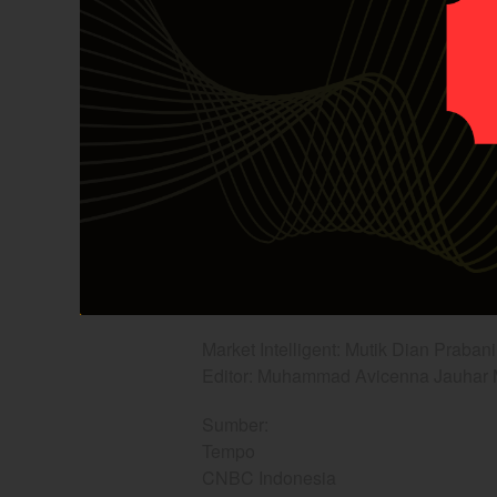
Kami telah meriset dan menganalisa
eksklusif untuk member Private Inve
Link:
$ANTM Tenggelam Dit
Anda ingin mendapatkan panduan 
Join Private Investing Room (PIR) u
saham. Anda juga dapat berkonsultas
ini sedang anda investasikan.
Daftar sekarang
Link registrasi :
yefadvisor.com/reg
Market Intelligent: Mutik Dian Praban
Editor: Muhammad Avicenna Jauhar
Sumber:
Tempo
CNBC Indonesia