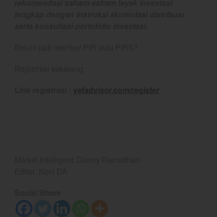
rekomendasi saham-saham layak investasi
May 2026
lengkap dengan instruksi akumulasi distribusi
April 2026
serta konsultasi portofolio investasi.
March 2026
Belum jadi member PIR atau PIRS?
February 2026
January 2026
Registrasi sekarang
December 2025
Link registrasi :
yefadvisor.com/register
November 2025
October 2025
September 2025
August 2025
July 2025
Market Intelligent: Danny Ramadhan
June 2025
Editor: Novi DA
May 2025
April 2025
Social Share
March 2025