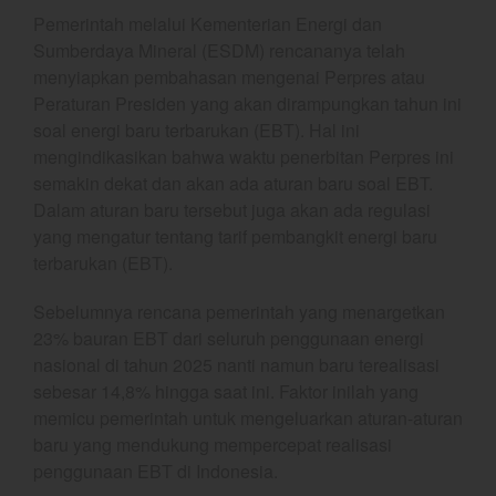
Pemerintah melalui Kementerian Energi dan
Crude Oil
Sumberdaya Mineral (ESDM) rencananya telah
Dashboard
menyiapkan pembahasan mengenai Perpres atau
Peraturan Presiden yang akan dirampungkan tahun ini
soal energi baru terbarukan (EBT). Hal ini
mengindikasikan bahwa waktu penerbitan Perpres ini
semakin dekat dan akan ada aturan baru soal EBT.
Dalam aturan baru tersebut juga akan ada regulasi
yang mengatur tentang tarif pembangkit energi baru
terbarukan (EBT).
YEF Market Update 7 Agustus
2026
Sebelumnya rencana pemerintah yang menargetkan
Bullpicks Edisi 6 Agustus 2026:
23% bauran EBT dari seluruh penggunaan energi
$KAQI
nasional di tahun 2025 nanti namun baru terealisasi
sebesar 14,8% hingga saat ini. Faktor inilah yang
YEF Market Update 6 Agustus
2026
memicu pemerintah untuk mengeluarkan aturan-aturan
baru yang mendukung mempercepat realisasi
YEF Market Update 5 Agustus
2026
penggunaan EBT di Indonesia.