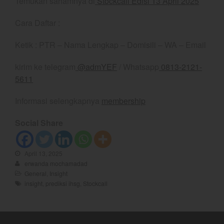
Temukan sahamnya di
Stockcall Edisi 13 April 2025
May 2026
April 2026
Cara Daftar :
March 2026
Ketik : PTR – Nama Lengkap – Domisili – WA – Email
February 2026
January 2026
kirim ke telegram
@admYEF
/ Whatsapp
0813-2121-
December 2025
5611
November 2025
Informasi selengkapnya
membership
October 2025
September 2025
Social Share
August 2025
July 2025
April 13, 2025
erwanda mochamadad
June 2025
General
,
Insight
May 2025
insight
,
prediksi ihsg
,
Stockcall
April 2025
March 2025
February 2025