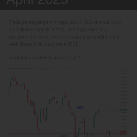
Crude Oil
Dashboard
Pada perdagangan minggu lalu, IHSG sempat turun
signifikan sebesar -9,12%, sehingga memicu
penghentian sementara perdagangan (trading halt)
oleh Bursa Efek Indonesia (BEI).
Bagaimana potensi selanjutnya?
YEF Market Update 7 Agustus
2026
Bullpicks Edisi 6 Agustus 2026:
$KAQI
YEF Market Update 6 Agustus
2026
YEF Market Update 5 Agustus
2026
YEF Market Update 4 Agustus