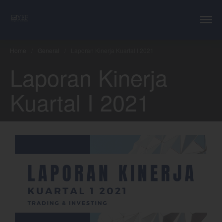
YEF Advisor
Professional Trading Consultant
Layanan
Home
/
General
/
Laporan Kinerja Kuartal I 2021
YEF Edu
Laporan Kinerja
YEF Blog
General
Kuartal I 2021
Trading
Investing
Investing Syariah
FAQ
Tentang kami
Login
Chart
Coal
Gold