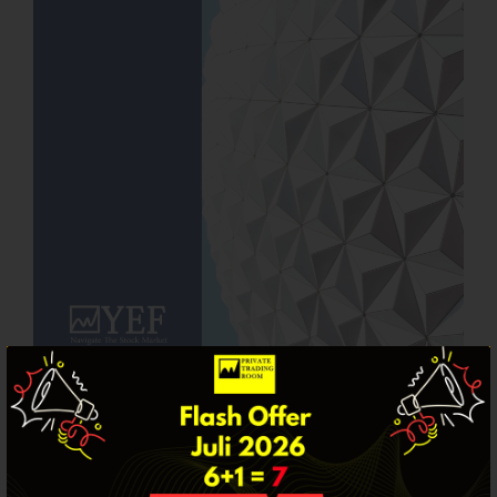
Crude Oil
Dashboard
YEF Market Update 7 Agustus
2026
Bullpicks Edisi 6 Agustus 2026:
$KAQI
YEF Market Update 6 Agustus
2026
YEF Market Update 5 Agustus
Sepanjang Kuartal I Tahun 2021, $IHSG mencatatkan
2026
kinerja positif sebesar +0,25%. Begitu juga dengan
YEF Market Update 4 Agustus
ketiga layanan kami juga mampu mencatatkan kinerja