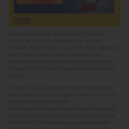
Gold
Crude Oil
Dashboard
Pekan pertama bulan januari lalu, IHSG dibuka
dengan kenaikan signifikan sebesar +4,66%.
Kenaikan tersebut berlanjut di pekan kedua meskipun
tidak terlalu signifikan karena pergerakannya
cenderung bervariasi. Di akhir bulan Januari, Index
bergerak di zona merah dengan penurunan sebesar
Bullpicks Edisi 6 Agustus 2026:
-7,05%.
$KAQI
Di bulan Januari, pemulihan ekonomi terlihat dapat
YEF Market Update 6 Agustus
meningkatkan optimisme pasar karena mulai adanya
2026
vaksinasi di beberapa negara.
YEF Market Update 5 Agustus
Namun sentimen negatif tampak masih membayangi
2026
proses pemulihan ekonomi mulai dari adanya varian
YEF Market Update 4 Agustus
virus covid-19, meningkatnya kasus pasien positif
2026