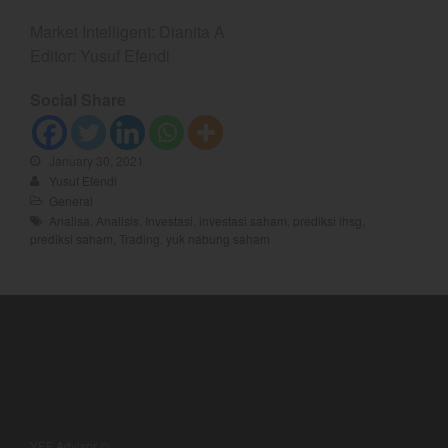
February 2025
Market Intelligent: Dianita A
January 2025
Editor: Yusuf Efendi
December 2024
November 2024
Social Share
October 2024
September 2024
January 30, 2021
Yusuf Efendi
August 2024
General
July 2024
Analisa
,
Analisis
,
Investasi
,
investasi saham
,
prediksi ihsg
,
prediksi saham
,
Trading
,
yuk nabung saham
June 2024
May 2024
April 2024
March 2024
February 2024
January 2024
December 2023
YEF Advisor ©