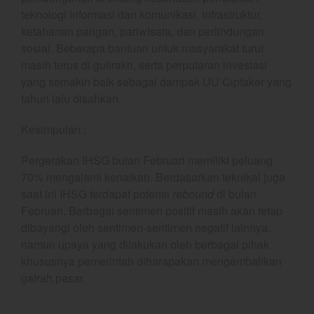
May 2026
teknologi informasi dan komunikasi, infrastruktur,
ketahanan pangan, pariwisata, dan perlindungan
April 2026
sosial. Beberapa bantuan untuk masyarakat turut
March 2026
masih terus di gulirakn, serta perputaran investasi
February 2026
yang semakin baik sebagai dampak UU Ciptaker yang
January 2026
tahun lalu disahkan.
December 2025
Kesimpulan :
November 2025
October 2025
Pergerakan IHSG bulan Februari memiliki peluang
September 2025
70% mengalami kenaikan. Berdasarkan teknikal juga
saat ini IHSG terdapat potensi
rebound
di bulan
August 2025
Februari. Berbagai sentimen positif masih akan tetap
July 2025
dibayangi oleh sentimen-sentimen negatif lainnya,
June 2025
namun upaya yang dilakukan oleh berbagai pihak
May 2025
khususnya pemerintah diharapakan mengembalikan
gairah pasar.
April 2025
March 2025