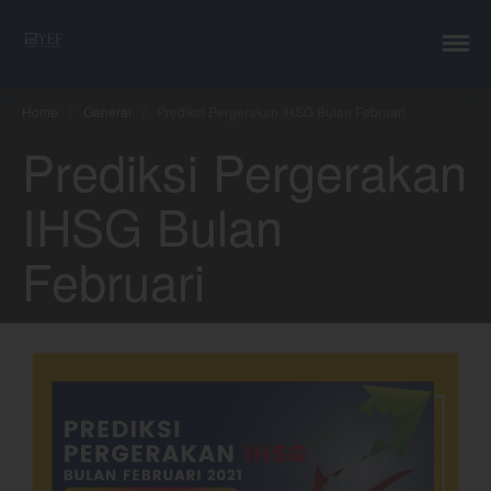
YEF Advisor
Professional Trading Consultant
Home
/
General
/
Prediksi Pergerakan IHSG Bulan Februari
Layanan
Prediksi Pergerakan
YEF Edu
YEF Blog
IHSG Bulan
General
Trading
Februari
Investing
Investing Syariah
FAQ
Tentang kami
Login
Chart
Coal