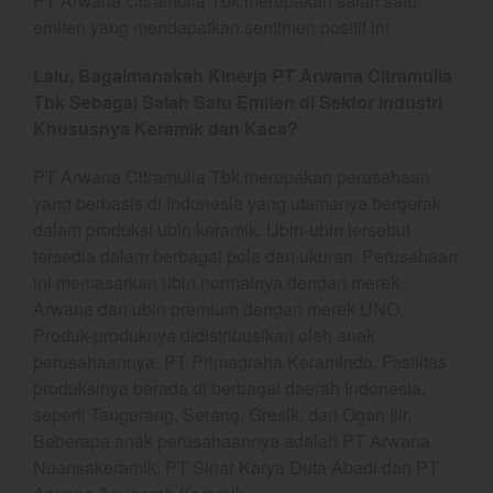
PT Arwana Citramulia Tbk merupakan salah satu
emiten yang mendapatkan sentimen positif ini
YEF Market Update 4 Agustus
2026
Lalu, Bagaimanakah Kinerja PT Arwana Citramulia
Tbk Sebagai Salah Satu Emiten di Sektor Industri
Khususnya Keramik dan Kaca?
best
PT Arwana Citramulia Tbk merupakan perusahaan
Bulls Hunter Update
yang berbasis di Indonesia yang utamanya bergerak
Finansial
dalam produksi ubin keramik. Ubin-ubin tersebut
General
tersedia dalam berbagai pola dan ukuran. Perusahaan
Insight
ini memasarkan ubin normalnya dengan merek
Arwana dan ubin premium dengan merek UNO.
Investing
Produk-produknya didistribusikan oleh anak
Investing Syariah
perusahaannya, PT Primagraha Keramindo. Fasilitas
Stocklabs
produksinya berada di berbagai daerah Indonesia,
Trading
seperti Tangerang, Serang, Gresik, dan Ogan Ilir.
Beberapa anak perusahaannya adalah PT Arwana
Trading Radar
Nuansakeramik, PT Sinar Karya Duta Abadi dan PT
YEF EDU