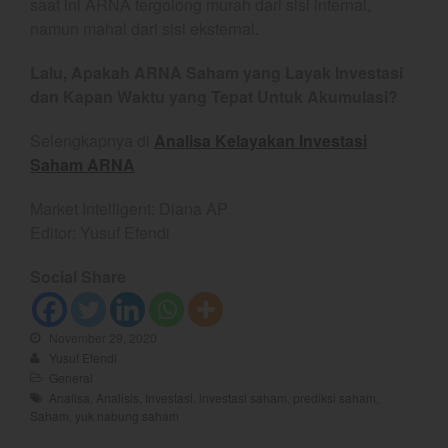
saat ini ARNA tergolong murah dari sisi internal,
November 2023
namun mahal dari sisi eksternal.
October 2023
Lalu, Apakah ARNA Saham yang Layak Investasi
September 2023
dan Kapan Waktu yang Tepat Untuk Akumulasi?
August 2023
July 2023
Selengkapnya di
Analisa Kelayakan Investasi
Saham ARNA
June 2023
May 2023
Market Intelligent: Diana AP
April 2023
Editor: Yusuf Efendi
March 2023
Social Share
February 2023
January 2023
November 29, 2020
December 2022
Yusuf Efendi
November 2022
General
Analisa
,
Analisis
,
Investasi
,
investasi saham
,
prediksi saham
,
October 2022
Saham
,
yuk nabung saham
September 2022