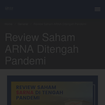
YEF Advisor
Professional Trading Consultant
Home
/
General
/
Review Saham ARNA Ditengah Pandemi
Layanan
Review Saham
YEF Edu
ARNA Ditengah
YEF Blog
General
Pandemi
Trading
Investing
Investing Syariah
FAQ
Tentang kami
Login
Chart
Coal