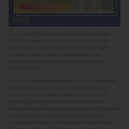
Gold
Crude Oil
Dashboard
Implementasi Pembatasan Sosial Berskala Besar
(PSBB) di tengah pandemi Covid-19 berpengaruh
pada hampir semua sektor ekonomi di Indonesia,
termasuk emiten-emiten di sektor keramik dan
produsen porselen yang tercatat di Bursa Efek
Indonesia (BEI).
YEF Market Update 7 Agustus
Namun, di tengah situasi pandemi Covid-19 tersebut,
2026
terdapat kebijakan penurunan harga gas industri
Bullpicks Edisi 6 Agustus 2026:
menjadi US$ 6 per Million British Thermal Units
$KAQI
(MMBTU) yang dilakukan oleh pemerintah. Hal
YEF Market Update 6 Agustus
tersebut menjadi kabar baik bagi emiten yang bergelut
2026
di sektor pupuk, keramik dan kaca karena dapat
YEF Market Update 5 Agustus
memangkas beban produksi emiten-emiten tersebut.
2026