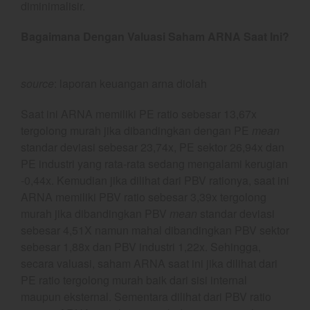
diminimalisir.
February 2025
Bagaimana Dengan Valuasi Saham ARNA Saat Ini?
January 2025
December 2024
November 2024
source
: laporan keuangan arna diolah
October 2024
Saat ini ARNA memiliki PE ratio sebesar 13,67x
September 2024
tergolong murah jika dibandingkan dengan PE
mean
August 2024
standar deviasi sebesar 23,74x, PE sektor 26,94x dan
July 2024
PE industri yang rata-rata sedang mengalami kerugian
June 2024
-0,44x. Kemudian jika dilihat dari PBV rationya, saat ini
ARNA memiliki PBV ratio sebesar 3,39x tergolong
May 2024
murah jika dibandingkan PBV
mean
standar deviasi
April 2024
sebesar 4,51X namun mahal dibandingkan PBV sektor
March 2024
sebesar 1,88x dan PBV industri 1,22x. Sehingga,
February 2024
secara valuasi, saham ARNA saat ini jika dilihat dari
PE ratio tergolong murah baik dari sisi internal
January 2024
maupun eksternal. Sementara dilihat dari PBV ratio
December 2023