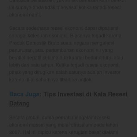
ini supaya anda tidak menyesal ketika terjadi resesi
Gold
ekonomi nanti.
Crude Oil
Dashboard
Secara sederhana resesi ekonomi dapat dipahami
sebagai kelesuan ekonomi. Biasanya terjadi karena
Produk Domestik Bruto suatu negara mengalami
penurunan, atau pertumbuhan ekonomi riil yang
bernilai negatif selama dua kuartal berturut-turut atau
lebih dari satu tahun. Ketika terjadi resesi ekonomi,
pihak yang dirugikan salah satunya adalah investor
karena nilai sahamnya tiba-tiba anjlok.
YEF Market Update 7 Agustus
2026
Baca Juga:
Tips Investasi di Kala Resesi
Bullpicks Edisi 6 Agustus 2026:
Datang
$KAQI
YEF Market Update 6 Agustus
Secara global, dunia pernah mengalami resesi
2026
ekonomi massal yang mulai dirasakan pada tahun
YEF Market Update 5 Agustus
2007. Hal ini dipicu karena kerugian besar dialami
2026