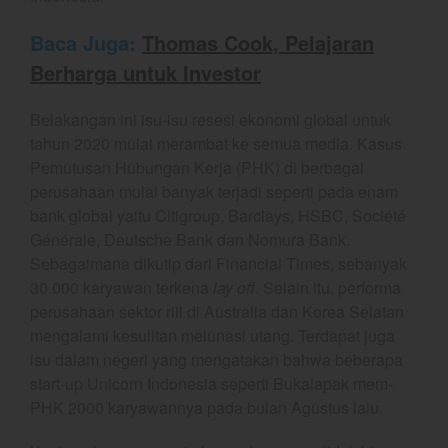
February 2025
Baca Juga:
Thomas Cook, Pelajaran
January 2025
Berharga untuk Investor
December 2024
November 2024
Belakangan ini isu-isu resesi ekonomi global untuk
tahun 2020 mulai merambat ke semua media. Kasus
October 2024
Pemutusan Hubungan Kerja (PHK) di berbagai
September 2024
perusahaan mulai banyak terjadi seperti pada enam
August 2024
bank global yaitu Citigroup, Barclays, HSBC, Société
July 2024
Générale, Deutsche Bank dan Nomura Bank.
Sebagaimana dikutip dari Financial Times, sebanyak
June 2024
30.000 karyawan terkena
lay off
. Selain itu, performa
May 2024
perusahaan sektor riil di Australia dan Korea Selatan
April 2024
mengalami kesulitan melunasi utang. Terdapat juga
March 2024
isu dalam negeri yang mengatakan bahwa beberapa
start-up Unicorn Indonesia seperti Bukalapak mem-
February 2024
PHK 2000 karyawannya pada bulan Agustus lalu.
January 2024
December 2023