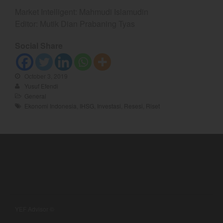
August 2022
Market Intelligent: Mahmudi Islamudin
Editor: Mutik Dian Prabaning Tyas
July 2022
June 2022
Social Share
May 2022
April 2022
October 3, 2019
March 2022
Yusuf Efendi
February 2022
General
Ekonomi Indonesia
,
IHSG
,
Investasi
,
Resesi
,
Riset
January 2022
December 2021
November 2021
October 2021
September 2021
August 2021
July 2021
YEF Advisor ©
June 2021