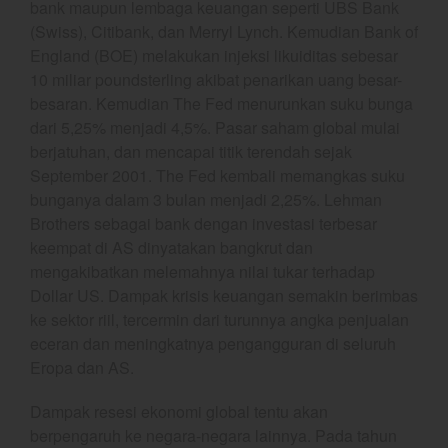
bank maupun lembaga keuangan seperti UBS Bank
YEF Market Update 4 Agustus
(Swiss), Citibank, dan Merryl Lynch. Kemudian Bank of
2026
England (BOE) melakukan injeksi likuiditas sebesar
10 miliar poundsterling akibat penarikan uang besar-
besaran. Kemudian The Fed menurunkan suku bunga
dari 5,25% menjadi 4,5%. Pasar saham global mulai
best
berjatuhan, dan mencapai titik terendah sejak
Bulls Hunter Update
September 2001. The Fed kembali memangkas suku
bunganya dalam 3 bulan menjadi 2,25%. Lehman
Finansial
Brothers sebagai bank dengan investasi terbesar
General
keempat di AS dinyatakan bangkrut dan
Insight
mengakibatkan melemahnya nilai tukar terhadap
Investing
Dollar US. Dampak krisis keuangan semakin berimbas
ke sektor riil, tercermin dari turunnya angka penjualan
Investing Syariah
eceran dan meningkatnya pengangguran di seluruh
Stocklabs
Eropa dan AS.
Trading
Trading Radar
Dampak resesi ekonomi global tentu akan
berpengaruh ke negara-negara lainnya. Pada tahun
YEF EDU