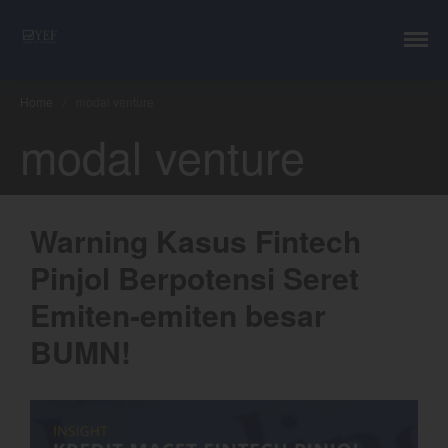
YEF Advisor
Professional Trading Consultant
Layanan
Home
/
modal venture
YEF Edu
modal venture
YEF Blog
General
Trading
Investing
Warning Kasus Fintech
Investing Syariah
Pinjol Berpotensi Seret
FAQ
Tentang kami
Emiten-emiten besar
Login
BUMN!
Chart
Coal
Gold
Crude Oil