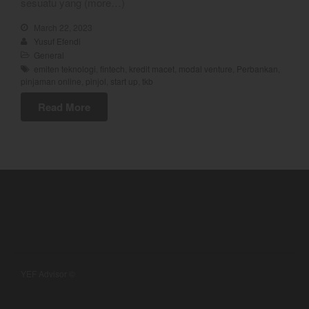
sesuatu yang (more…)
March 22, 2023
Yusuf Efendi
General
best
emiten teknologi
,
fintech
,
kredit macet
,
modal venture
,
Perbankan
,
Bulls Hunter Update
pinjaman online
,
pinjol
,
start up
,
tkb
Finansial
Read More
General
Insight
Investing
Investing Syariah
Stocklabs
Trading
Trading Radar
YEF EDU
YEF Advisor ©