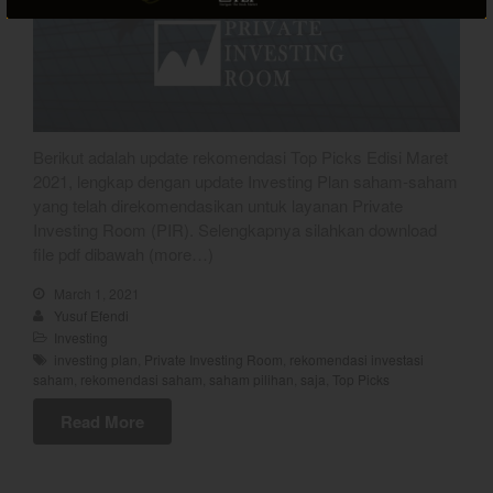
best
Bulls Hunter Update
Berikut adalah update rekomendasi Top Picks Edisi Maret
Finansial
2021, lengkap dengan update Investing Plan saham-saham
General
yang telah direkomendasikan untuk layanan Private
Investing Room (PIR). Selengkapnya silahkan download
Insight
file pdf dibawah (more…)
Investing
March 1, 2021
Investing Syariah
Yusuf Efendi
Stocklabs
Investing
Trading
investing plan
,
Private Investing Room
,
rekomendasi investasi
saham
,
rekomendasi saham
,
saham pilihan
,
saja
,
Top Picks
Trading Radar
Read More
YEF EDU