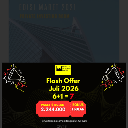
Dashboard
Bullpicks Edisi 6 Agustus 2026:
$KAQI
YEF Market Update 6 Agustus
2026
YEF Market Update 5 Agustus
2026
YEF Market Update 4 Agustus
2026
Update Stockpicks Edisi 10
Maret 2026 PIRS