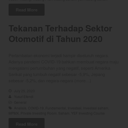
YEF EDU
Read More
Tekanan Terhadap Sektor
YEF Market Update 7 Agustus
2026
Otomotif di Tahun 2020
Bullpicks Edisi 6 Agustus 2026:
$KAQI
Perlambatan ekonomi terjadi hampir diseluruh negara.
YEF Market Update 6 Agustus
Adanya pandemi COVID-19 bahkan membuat negara maju
2026
mengalami pertumbuhan yang negatif, seperti Amerika
YEF Market Update 5 Agustus
Serikat yang tumbuh negatif sebesar -5,9%, Jepang
2026
sebesar -5,2%, dan negara-negara (more…)
YEF Market Update 4 Agustus
2026
July 25, 2020
Yusuf Efendi
General
Analisis
,
COVID-19
,
Fundamental
,
Investasi
,
investasi saham
,
MPMX
,
Private Investing Room
,
Saham
,
YEF Investing Course
August 2026
Read More
July 2026