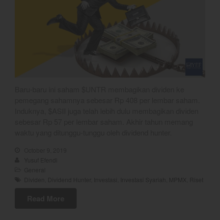
May 2021
April 2021
March 2021
February 2021
January 2021
December 2020
Baru-baru ini saham $UNTR membagikan dividen ke
pemegang sahamnya sebesar Rp 408 per lembar saham.
November 2020
Induknya, $ASII juga telah lebih dulu membagikan dividen
October 2020
sebesar Rp 57 per lembar saham. Akhir tahun memang
September 2020
waktu yang ditunggu-tunggu oleh dividend hunter.
August 2020
October 9, 2019
July 2020
Yusuf Efendi
General
June 2020
Dividen
,
Dividend Hunter
,
Investasi
,
Investasi Syariah
,
MPMX
,
Riset
May 2020
Read More
April 2020
March 2020