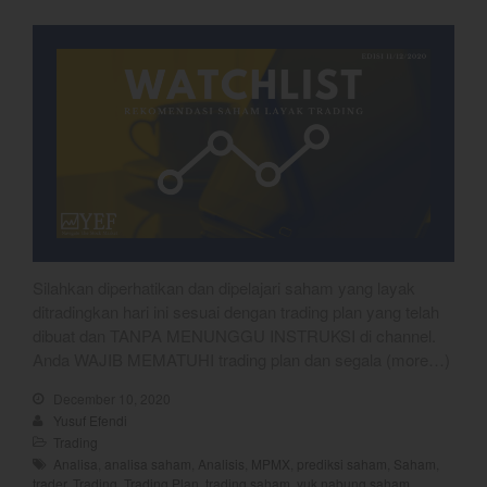
2026
YEF Market Update 4 Agustus
2026
best
Bulls Hunter Update
Finansial
General
Silahkan diperhatikan dan dipelajari saham yang layak
Insight
ditradingkan hari ini sesuai dengan trading plan yang telah
Investing
dibuat dan TANPA MENUNGGU INSTRUKSI di channel.
Anda WAJIB MEMATUHI trading plan dan segala (more…)
Investing Syariah
Stocklabs
December 10, 2020
Yusuf Efendi
Trading
Trading
Trading Radar
Analisa
,
analisa saham
,
Analisis
,
MPMX
,
prediksi saham
,
Saham
,
trader
,
Trading
,
Trading Plan
,
trading saham
,
yuk nabung saham