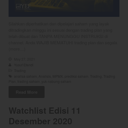
Coal
Gold
Crude Oil
Silahkan diperhatikan dan dipelajari saham yang layak
Dashboard
ditradingkan minggu ini sesuai dengan trading plan yang
telah dibuat dan TANPA MENUNGGU INSTRUKSI di
channel. Anda WAJIB MEMATUHI trading plan dan segala
(more…)
May 27, 2021
Yusuf Efendi
Trading
analisa saham
,
Analisis
,
MPMX
,
prediksi saham
,
Trading
,
Trading
Plan
,
trading saham
,
yuk nabung saham
YEF Market Update 7 Agustus
2026
Read More
Bullpicks Edisi 6 Agustus 2026:
$KAQI
Watchlist Edisi 11
YEF Market Update 6 Agustus
Desember 2020
2026
YEF Market Update 5 Agustus