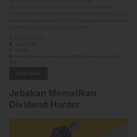
September 2022
https://yefadvisor.com/jebakan-mematikan-dividend-
August 2022
hunter). Dalam artikel tersebut kami telah me-review kasus
July 2022
penurunan harga saham $MPMX yang sangat mengerikan,
setelah aksi korporasi bagi-bagi dividen.
June 2022
May 2022
October 12, 2019
Yusuf Efendi
April 2022
Trading
March 2022
Analisa
,
Dividen
,
Dividend Hunter
,
MPMX
,
Private Trading Room
,
Riset
February 2022
Read More
January 2022
December 2021
Jebakan Mematikan
November 2021
Dividend Hunter
October 2021
September 2021
August 2021
July 2021
June 2021