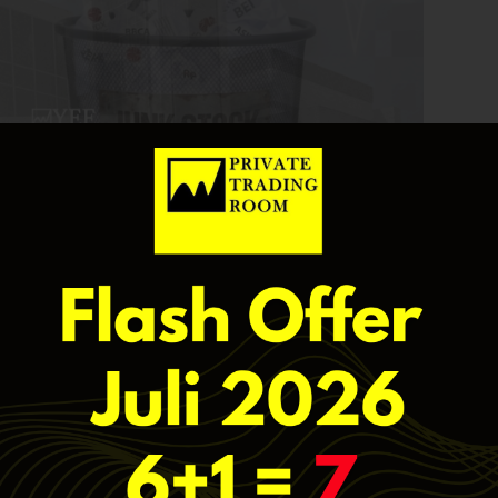
MSCI) melakukan semi-annual index review (SAIR) secara
, dan November untuk memastikan komposisi indeksnya
l secara aktual. Hasil (more…)