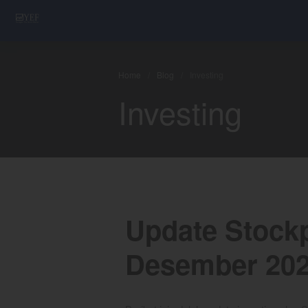
YEF Advisor
Professional Trading Consultant
Home
/
Blog
/
Investing
Investing
Update Stockp
Desember 20