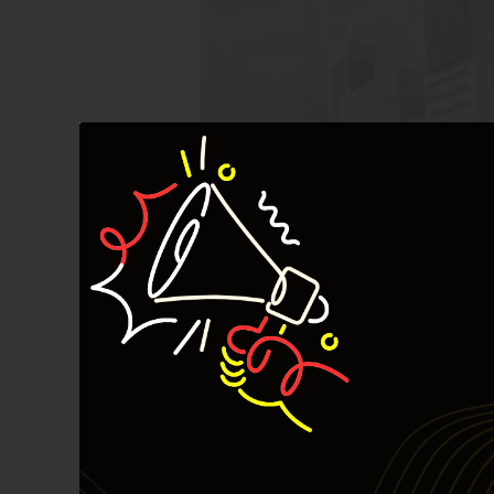
Morgan Stanley Capital International (
periodik setiap Februari, Mei, Agustus
mencerminkan kondisi pasar modal globa
May 16, 2026
Yusuf Efendi
Insight
,
Investing
,
Investing Syariah
analisa ihsg
,
Indeks MSCI
,
insight
Read More