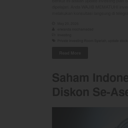
Berikut ini adalah update investing plan
dipelajari. Anda WAJIB MEMATUHI invest
melakukan konsultasi langsung di tele
May 20, 2026
erwanda mochamadad
Investing
Private Investing Room Syariah
,
update stock
Read More
Saham Indones
Diskon Se-As