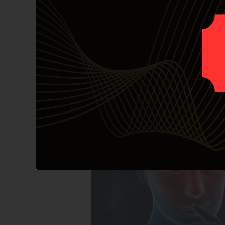
When Markets
Rational Play
Investors