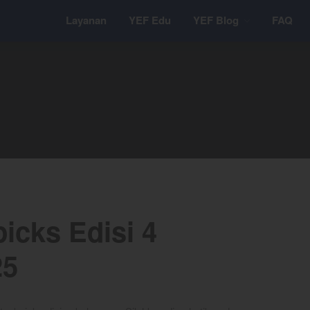
Layanan
YEF Edu
YEF Blog
FAQ
icks Edisi 4
25