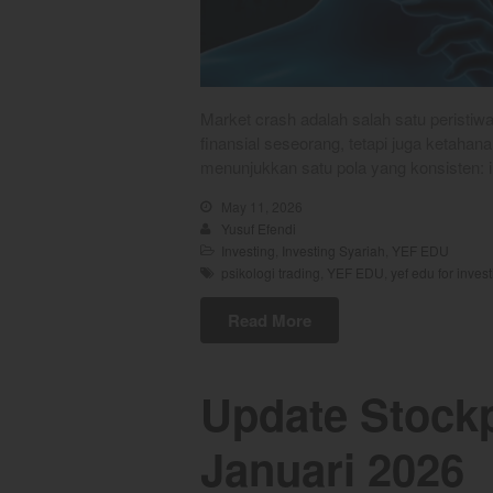
Market crash adalah salah satu peristi
finansial seseorang, tetapi juga ketahan
menunjukkan satu pola yang konsisten: 
May 11, 2026
Yusuf Efendi
Investing
,
Investing Syariah
,
YEF EDU
psikologi trading
,
YEF EDU
,
yef edu for inves
Read More
Update Stockp
Januari 2026