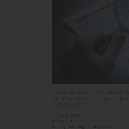
IHSG ditutup anjlok -3.46% ke level 6.3
penurunan harian terdalam dalam satu se
-3.08% (more…)
May 19, 2026
Yusuf Efendi
Insight
,
Investing
,
Investing Syariah