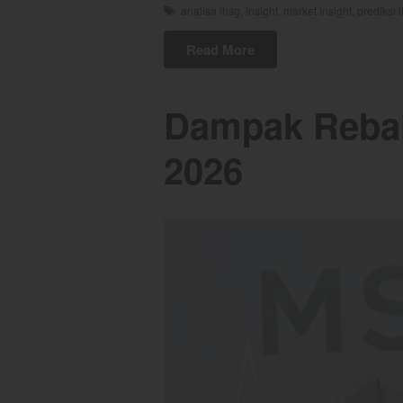
analisa ihsg
,
insight
,
market insight
,
prediksi 
Read More
Dampak Rebal
2026