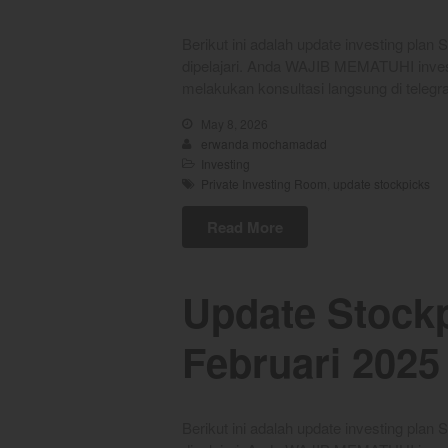
Berikut ini adalah update investing plan
dipelajari. Anda WAJIB MEMATUHI invest
melakukan konsultasi langsung di tel
May 8, 2026
erwanda mochamadad
Investing
Private Investing Room
,
update stockpicks
Read More
Update Stockp
Februari 2025
Berikut ini adalah update investing plan