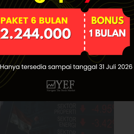
 Collapse: The
book for Traders &