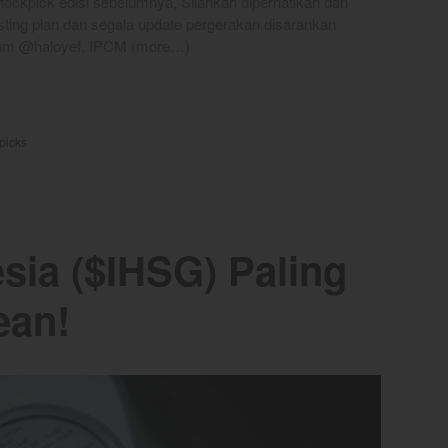
 Stockpick edisi sebelumnya, Silahkan diperhatikan dan
ing plan dan segala update pergerakan disarankan
gram @haloyef. IPCM (more…)
picks
ia ($IHSG) Paling
ean!