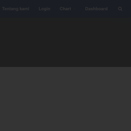
Tentang kami
Login
Chart
Dashboard
Layanan
YEF Edu
YEF Blog
General
Trading
Investing
Investing Syariah
FAQ
Tentang kami
Login
Chart